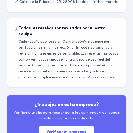
📍 Calle de la Princesa, 25, 28008 Madrid, Madrid, madrid
⭐
Todas las reseñas son revisadas por nuestro
equipo
Cada reseña publicada en OpinionesDeViajes pasa por
verificación de email, detección antifraude automática y
revisión humana antes de ser visible. Las reseñas marcadas
como «verificadas» incluyen una prueba de uso real del
servicio (ticket, captura de pantalla o comprobante). Las
reseñas sin prueba también son revisadas y solo se
publican si cumplen nuestras directrices.
Más información
¿Trabajas en esta empresa?
Verifícala gratis para responder a las opiniones y conseguir
el sello de empresa verificada.
Verificar mi empresa