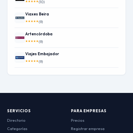
★
★
★
★
★
(10)
Viaxes Beira
★
★
★
★
★
(9)
Artencórdoba
★
★
★
★
★
(9)
Viajes Embajador
★
★
★
★
★
(9)
SERVICIOS
PARA EMPRESAS
Directorio
Precios
Categorías
Registrar empresa