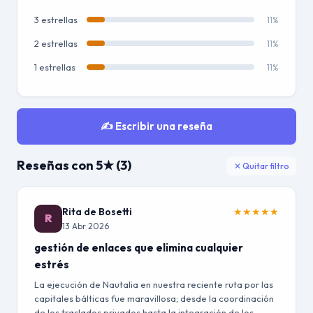
3 estrellas
11%
2 estrellas
11%
1 estrellas
11%
✍️ Escribir una reseña
Reseñas con 5★ (3)
✕ Quitar filtro
Rita de Bosetti
★
★
★
★
★
R
13 Abr 2026
gestión de enlaces que elimina cualquier
estrés
La ejecución de Nautalia en nuestra reciente ruta por las
capitales bálticas fue maravillosa; desde la coordinación
de los traslados privados hasta la integración de los