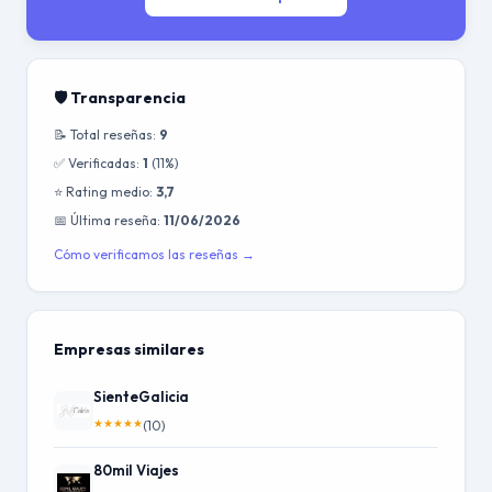
🛡️ Transparencia
📝 Total reseñas:
9
✅ Verificadas:
1
(11%)
⭐ Rating medio:
3,7
📅 Última reseña:
11/06/2026
Cómo verificamos las reseñas →
Empresas similares
SienteGalicia
★
★
★
★
★
(10)
80mil Viajes