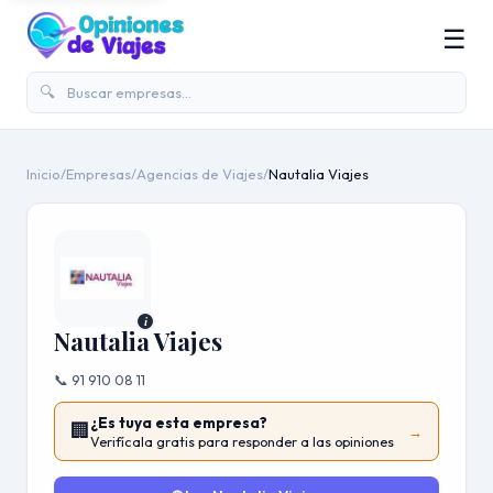
☰
🔍
Inicio
/
Empresas
/
Agencias de Viajes
/
Nautalia Viajes
i
Nautalia Viajes
📞 91 910 08 11
¿Es tuya esta empresa?
🏢
→
Verifícala gratis para responder a las opiniones