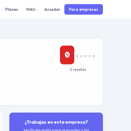
Planes
MAS
Acceder
Para empresas
▾
0
★
★
★
★
★
0 reseñas
¿Trabajas en esta empresa?
Verifícala gratis para responder a las