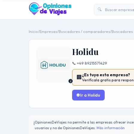
🔍
Inicio
/
Empresas
/
Buscadores / comparadores
/
Buscadores 
Holidu
📞 +49 89215571429
¿Es tuya esta empresa?
🏢
Verifícala gratis para respon
i
🌐 Ir a Holidu
OpinionesDeViajes no permite a las empresas ofrecer incen
ℹ️
usuarios y no de OpinionesDeViajes.
Más información