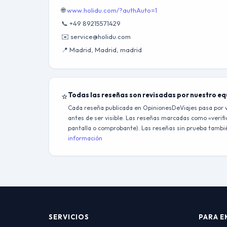
🌐
www.holidu.com/?authAuto=1
📞 +49 89215571429
✉️ service@holidu.com
📍 Madrid, Madrid, madrid
⭐
Todas las reseñas son revisadas por nuestro e
Cada reseña publicada en OpinionesDeViajes pasa por v
antes de ser visible. Las reseñas marcadas como «verific
pantalla o comprobante). Las reseñas sin prueba también
información
SERVICIOS
PARA E