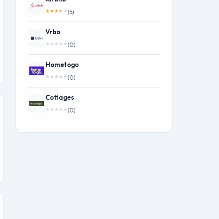
★
★
★
★
★
(5)
Vrbo
★
★
★
★
★
(0)
Hometogo
★
★
★
★
★
(0)
Cottages
★
★
★
★
★
(0)