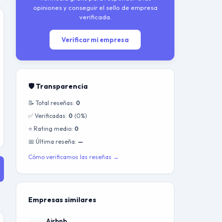
opiniones y conseguir el sello de empresa
verificada.
Verificar mi empresa
🛡️ Transparencia
📝 Total reseñas:
0
✅ Verificadas:
0
(0%)
⭐ Rating medio:
0
📅 Última reseña:
—
Cómo verificamos las reseñas →
Empresas similares
Airbnb