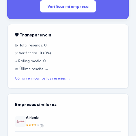
Verificar mi empresa
🛡️ Transparencia
📝 Total reseñas:
0
✅ Verificadas:
0
(0%)
⭐ Rating medio:
0
📅 Última reseña:
—
Cómo verificamos las reseñas →
Empresas similares
Airbnb
★
★
★
★
★
(5)