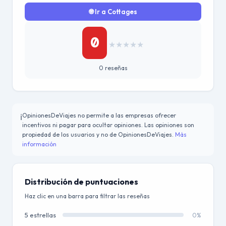
🌐 Ir a Cottages
0
★
★
★
★
★
0 reseñas
OpinionesDeViajes no permite a las empresas ofrecer
ℹ️
incentivos ni pagar para ocultar opiniones. Las opiniones son
propiedad de los usuarios y no de OpinionesDeViajes.
Más
información
Distribución de puntuaciones
Haz clic en una barra para filtrar las reseñas
5 estrellas
0%