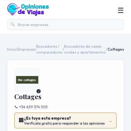
☰
🔍
Buscadores /
Buscadores de casas
Inicio
/
Empresas
/
/
/
Cottages
comparadores
rurales y apartamentos
i
Cottages
📞 +34 639 374 505
¿Es tuya esta empresa?
🏢
→
Verifícala gratis para responder a las opiniones