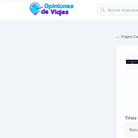
🔍
← Viajes Ca
Título 