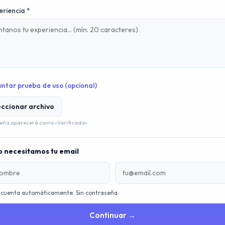
eriencia *
untar prueba de uso (opcional)
eccionar archivo
eña aparecerá como «Verificada»
o necesitamos tu email
 cuenta automáticamente. Sin contraseña.
Continuar →