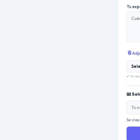
Tu exp
📎
Adj
Sel
✓
Tu res
📧 Sol
Se crea