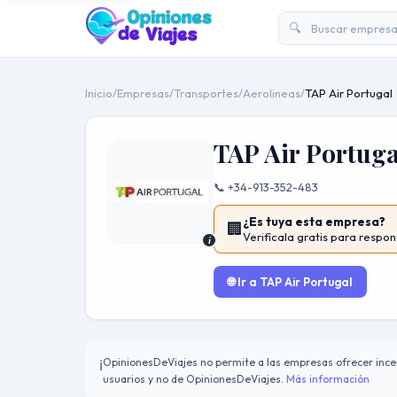
🔍
Inicio
/
Empresas
/
Transportes
/
Aerolineas
/
TAP Air Portugal
TAP Air Portuga
📞 +34-913-352-483
¿Es tuya esta empresa?
🏢
Verifícala gratis para respon
i
🌐 Ir a TAP Air Portugal
OpinionesDeViajes no permite a las empresas ofrecer incen
ℹ️
usuarios y no de OpinionesDeViajes.
Más información