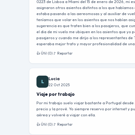
0223 de Lisboa a Miami del 15 de enero de 2026, mi e
asignaron otros asientos distintos a los que habíam
estaba pasando a las aereomosas y al auxiliar de vue
teníamos que volar en los asientos que nos habían asig
sugerencia es que traten bien a los pasajeros, que c
el dia de mi vuelo me ubiquen en los asientos que yo 
pasajeros y cuando me dirijo a los representantes de 
esperaba mejor trato y mayor profesionalidad de una
👍 Útil (0)
🚩 Reportar
Lucia
L
22 Oct 2025
Viaje por trabajo
Por mi trabajo suelo viajar bastante a Portugal desde
precio y la prové. Yo siempre reservo por internet y
aérea y volveré a viajar con ella.
👍 Útil (0)
🚩 Reportar