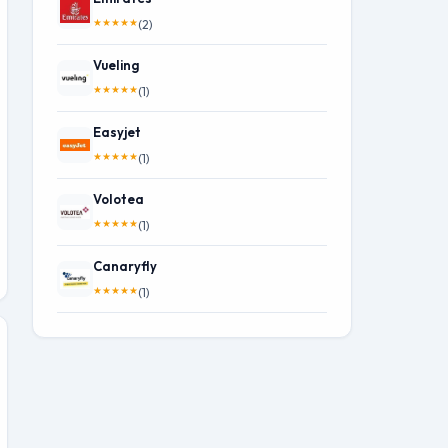
★
★
★
★
★
(2)
Vueling
★
★
★
★
★
(1)
Easyjet
★
★
★
★
★
(1)
Volotea
★
★
★
★
★
(1)
Canaryfly
★
★
★
★
★
(1)