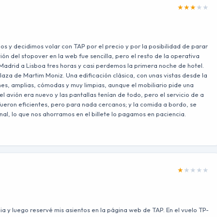
★
★
★
★
★
 y decidimos volar con TAP por el precio y por la posibilidad de parar
tión del stopover en la web fue sencilla, pero el resto de la operativa
Madrid a Lisboa tres horas y casi perdemos la primera noche de hotel.
laza de Martim Moniz. Una edificación clásica, con unas vistas desde la
es, amplias, cómodas y muy limpias, aunque el mobiliario pide una
 el avión era nuevo y las pantallas tenían de todo, pero el servicio de a
 fueron eficientes, pero para nada cercanos; y la comida a bordo, se
nal, lo que nos ahorramos en el billete lo pagamos en paciencia.
★
★
★
★
★
ia y luego reservé mis asientos en la página web de TAP. En el vuelo TP-