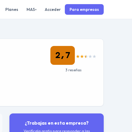
Planes
MAS
Acceder
Para empresas
▾
2,7
★
★
★
★
★
3 reseñas
¿Trabajas en esta empresa?
Verifícala gratis para responder a las