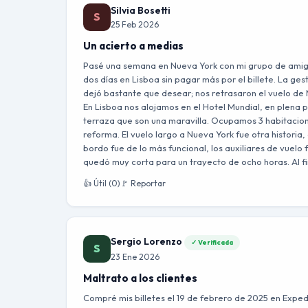
Silvia Bosetti
S
25 Feb 2026
Un acierto a medias
Pasé una semana en Nueva York con mi grupo de amigos
dos días en Lisboa sin pagar más por el billete. La ges
dejó bastante que desear; nos retrasaron el vuelo de 
En Lisboa nos alojamos en el Hotel Mundial, en plena p
terraza que son una maravilla. Ocupamos 3 habitacion
reforma. El vuelo largo a Nueva York fue otra historia,
bordo fue de lo más funcional, los auxiliares de vuelo
quedó muy corta para un trayecto de ocho horas. Al fi
👍 Útil (0)
🚩 Reportar
Sergio Lorenzo
✓ Verificada
S
23 Ene 2026
Maltrato a los clientes
Compré mis billetes el 19 de febrero de 2025 en Exped