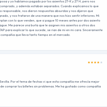
sposa y yo habíamos pagado por los asientos 27-K y 27 H, pero nos
os comprado, y además estaban separados. Cuando explicamos lo que
lo responsable, nos dieron respuestas absurdas y nos dijeron que
nado, y nos trataron de una manera que nos hizo sentir inferiores. Mi
umplan con lo que venden, que si pague 10 meses antes por dos asiento
pague. Me parece una burla que le asignen mis asientos a otros dos
TAP para explicar lo que sucede, se rian de mi en mi cara. Sinceramente
 compañia que lleva tanto tiempo en el mercado.
★
★
★
★
★
 Sevilla. Por el tema de fechas vi que esta compañía me ofrecía mejor
 pude comprar los billetes sin problemas. Me ha gustado como compañía