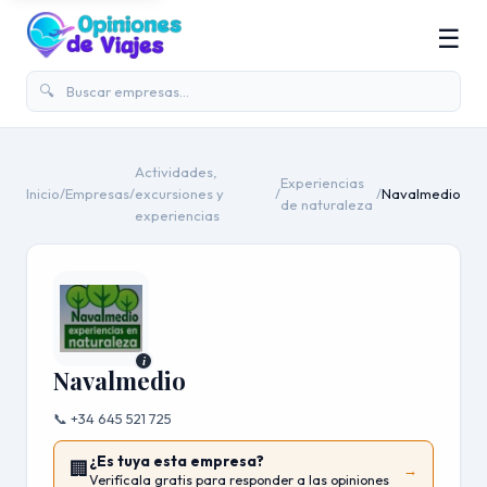
☰
🔍
Actividades,
Experiencias
Inicio
/
Empresas
/
excursiones y
/
/
Navalmedio
de naturaleza
experiencias
i
Navalmedio
📞 +34 645 521 725
¿Es tuya esta empresa?
🏢
→
Verifícala gratis para responder a las opiniones