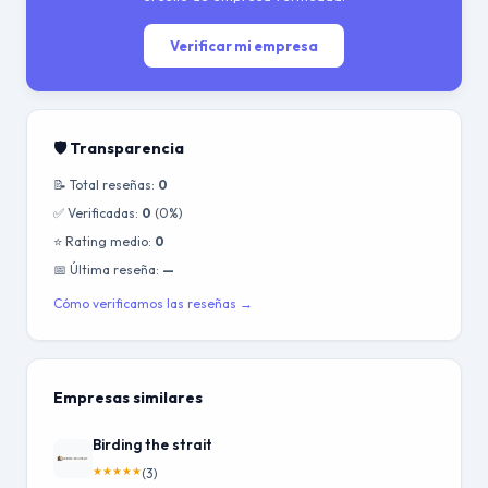
Verificar mi empresa
🛡️ Transparencia
📝 Total reseñas:
0
✅ Verificadas:
0
(0%)
⭐ Rating medio:
0
📅 Última reseña:
—
Cómo verificamos las reseñas →
Empresas similares
Birding the strait
★
★
★
★
★
(3)