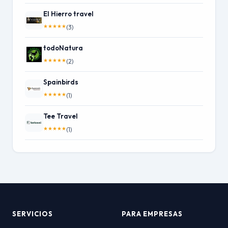
El Hierro travel
★
★
★
★
★
(3)
todoNatura
★
★
★
★
★
(2)
Spainbirds
★
★
★
★
★
(1)
Tee Travel
★
★
★
★
★
(1)
SERVICIOS
PARA EMPRESAS