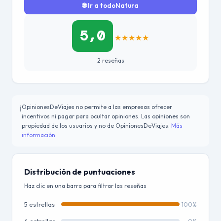
🌐 Ir a todoNatura
5,0
★
★
★
★
★
2 reseñas
OpinionesDeViajes no permite a las empresas ofrecer
ℹ️
incentivos ni pagar para ocultar opiniones. Las opiniones son
propiedad de los usuarios y no de OpinionesDeViajes.
Más
información
Distribución de puntuaciones
Haz clic en una barra para filtrar las reseñas
5 estrellas
100%