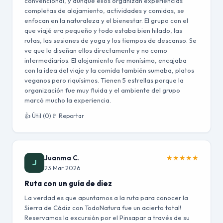
convencional, y aunque ellos organizan experiencias
completas de alojamiento, actividades y comidas, se
enfocan en la naturaleza y el bienestar. El grupo con el
que viajé era pequeño y todo estaba bien hilado, las
rutas, las sesiones de yoga y los tiempos de descanso. Se
ve que lo diseñan ellos directamente y no como
intermediarios. El alojamiento fue monísimo, encajaba
con la idea del viaje y la comida también sumaba, platos
veganos pero riquísimos. Tienen 5 estrellas porque la
organización fue muy fluida y el ambiente del grupo
marcó mucho la experiencia.
👍 Útil (0)
🚩 Reportar
Juanma C.
★
★
★
★
★
J
23 Mar 2026
Ruta con un guía de diez
La verdad es que apuntarnos a la ruta para conocer la
Sierra de Cádiz con TodoNatura fue un acierto total!
Reservamos la excursión por el Pinsapar a través de su