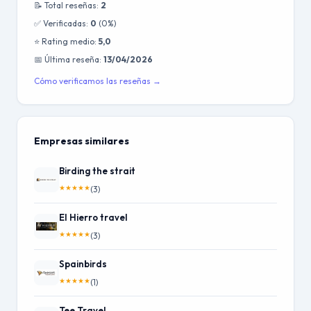
📝 Total reseñas:
2
✅ Verificadas:
0
(0%)
⭐ Rating medio:
5,0
📅 Última reseña:
13/04/2026
Cómo verificamos las reseñas →
Empresas similares
Birding the strait
★
★
★
★
★
(3)
El Hierro travel
★
★
★
★
★
(3)
Spainbirds
★
★
★
★
★
(1)
Tee Travel