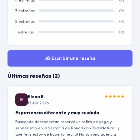
4 estrellas
0%
3 estrellas
0%
2 estrellas
0%
1 estrellas
0%
✍️ Escribir una reseña
Últimas reseñas (2)
Elena R.
★
★
★
★
★
E
13 Abr 2026
Experiencia diferente y muy cuidada
Buscando desconectar, reservé un retiro de yoga y
senderismo en la Serranía de Ronda con TodoNatura, ¡y
qué feliz estoy de haberlo hecho! No son una agencia