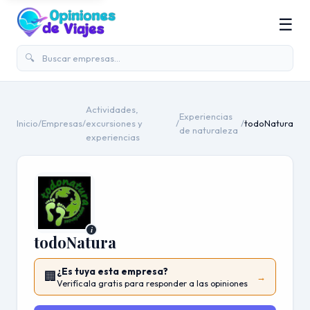
☰
🔍
Actividades,
Experiencias
Inicio
/
Empresas
/
excursiones y
/
/
todoNatura
de naturaleza
experiencias
i
todoNatura
¿Es tuya esta empresa?
🏢
→
Verifícala gratis para responder a las opiniones