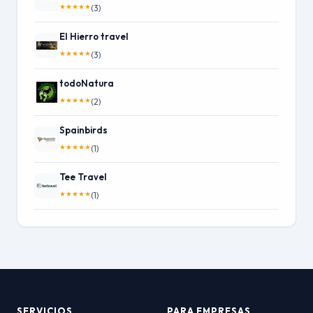
★
★
★
★
★
(3)
El Hierro travel
★
★
★
★
★
(3)
todoNatura
★
★
★
★
★
(2)
Spainbirds
★
★
★
★
★
(1)
Tee Travel
★
★
★
★
★
(1)
SERVICIOS
PARA EMPRESAS