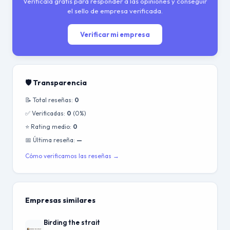
Verifícala gratis para responder a las opiniones y conseguir
el sello de empresa verificada.
Verificar mi empresa
🛡️ Transparencia
📝 Total reseñas:
0
✅ Verificadas:
0
(0%)
⭐ Rating medio:
0
📅 Última reseña:
—
Cómo verificamos las reseñas →
Empresas similares
Birding the strait