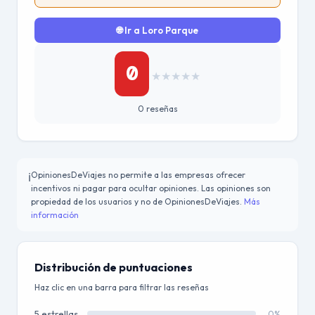
🌐 Ir a Loro Parque
0
★
★
★
★
★
0 reseñas
OpinionesDeViajes no permite a las empresas ofrecer
ℹ️
incentivos ni pagar para ocultar opiniones. Las opiniones son
propiedad de los usuarios y no de OpinionesDeViajes.
Más
información
Distribución de puntuaciones
Haz clic en una barra para filtrar las reseñas
5 estrellas
0%