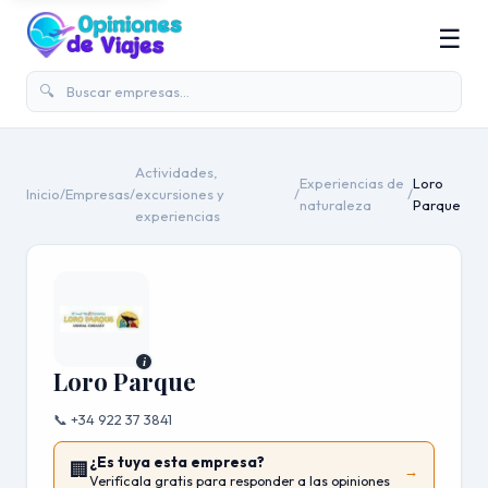
☰
🔍
Actividades,
Experiencias de
Loro
Inicio
/
Empresas
/
excursiones y
/
/
naturaleza
Parque
experiencias
i
Loro Parque
📞 +34 922 37 3841
¿Es tuya esta empresa?
🏢
→
Verifícala gratis para responder a las opiniones