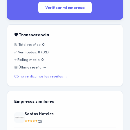
Verificar mi empresa
🛡️ Transparencia
📝 Total reseñas:
0
✅ Verificadas:
0
(0%)
⭐ Rating medio:
0
📅 Última reseña:
—
Cómo verificamos las reseñas →
Empresas similares
Santos Hoteles
★
★
★
★
★
(2)