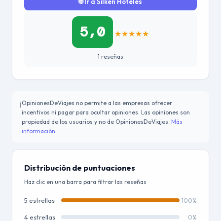
🌐 Ir a Silken Hoteles
5,0
★
★
★
★
★
1 reseñas
OpinionesDeViajes no permite a las empresas ofrecer
ℹ️
incentivos ni pagar para ocultar opiniones. Las opiniones son
propiedad de los usuarios y no de OpinionesDeViajes.
Más
información
Distribución de puntuaciones
Haz clic en una barra para filtrar las reseñas
5 estrellas
100%
4 estrellas
0%