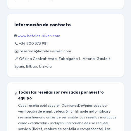
Información de contacto
🌐
www.hoteles-silken.com
📞 +34 900 373 981
✉️ reservas@hoteles-silken.com
📍 Oficina Central: Avda. Zabalgana 1 , Vitoria-Gasteiz,
Spain, Bilbao, bizkaia
⭐
Todas las reseñas son revisadas por nuestro
equipo
Cada reseña publicada en OpinionesDeViajes pasa por
verificación de email, detección antifraude automática y
revisión humana antes de ser visible. Las reseñas marcadas
como «verificadas» incluyen una prueba de uso real del
servicio (ticket, captura de pantalla o comprobante). Las