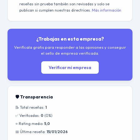
reseñas sin prueba también son revisadas y solo se
publican si cumplen nuestras directrices.
Más información
¿Trabajas en esta empresa?
Verifícala gratis para responder a las opiniones y conseguir
el sello de empresa verificada.
Verificar mi empresa
🛡️ Transparencia
📝 Total reseñas:
1
✅ Verificadas:
0
(0%)
⭐ Rating medio:
5,0
📅 Última reseña:
15/01/2026