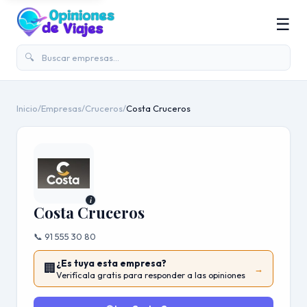
☰
🔍
Inicio
/
Empresas
/
Cruceros
/
Costa Cruceros
i
Costa Cruceros
📞 91 555 30 80
¿Es tuya esta empresa?
🏢
→
Verifícala gratis para responder a las opiniones