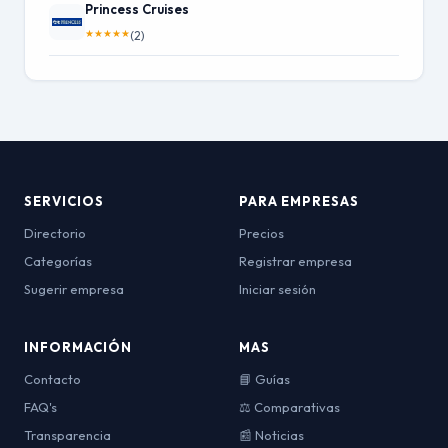
Princess Cruises
★
★
★
★
★
(2)
SERVICIOS
PARA EMPRESAS
Directorio
Precios
Categorías
Registrar empresa
Sugerir empresa
Iniciar sesión
INFORMACIÓN
MAS
Contacto
📘 Guías
FAQ's
⚖️ Comparativas
Transparencia
📰 Noticias