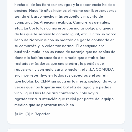
hecho el de los fiordos noruegos y la experiencia ha sido
pésima. Hace 16 años hicimos el mismo con Iberocruceros
siendo el barco mucho más pequeño y ni punto de
comparación. Atención recibida, Camareros geniales,
etc... En Costa los camareros con malas pulgas, algunos
de los que te servían la comida igual, etc... En fin un barco
lleno de Norovirus con un montón de gente confinada en
su camarote y lo veían tan normal. El desayuno era
bastante malo, con un zumo de naranja que no sabías de
donde lo habían sacado de lo malo que estaba, lad
tostadas más duras que una piedra , le pediás que
repusieron y con mala cara lo hacían, etc...LA COMODA
era muy repetitiva en todos sus aspectos y el buffet ni
que hablar. La CENA sin agua en la mesa, suplicando ya a
veces que nos trajeran una botella de agua y si pedías
vino....que Dios te pillara confesado. Solo voy a
agradecer a la atención que recibí por parte del equipo
médico que se portaron muy bien.
👍 Útil (0)
🚩 Reportar