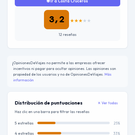
🌐 Ir a Costa Cruceros
3,2
★
★
★
★
★
12 reseñas
OpinionesDeViajes no permite a las empresas ofrecer
ℹ️
incentivos ni pagar para ocultar opiniones. Las opiniones son
propiedad de los usuarios y no de OpinionesDeViajes.
Más
información
Distribución de puntuaciones
✕ Ver todas
Haz clic en una barra para filtrar las reseñas
5 estrellas
25%
4 estrellas
33%