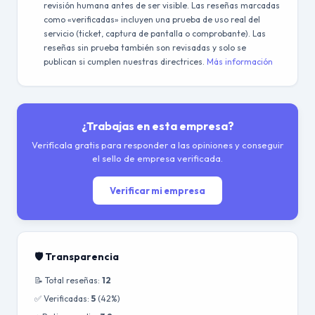
revisión humana antes de ser visible. Las reseñas marcadas
como «verificadas» incluyen una prueba de uso real del
servicio (ticket, captura de pantalla o comprobante). Las
reseñas sin prueba también son revisadas y solo se
publican si cumplen nuestras directrices.
Más información
¿Trabajas en esta empresa?
Verifícala gratis para responder a las opiniones y conseguir
el sello de empresa verificada.
Verificar mi empresa
🛡️ Transparencia
📝 Total reseñas:
12
✅ Verificadas:
5
(42%)