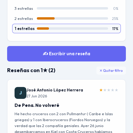
3 estrellas
0%
2 estrellas
25%
1 estrellas
17%
✍️ Escribir una reseña
Reseñas con 1★ (2)
✕ Quitar filtro
José Antonio López Herrera
★
★
★
★
★
J
27 Jun 2026
De Pena. No volveré
He hecho cruceros con 2 con Pullmantur ( Caribe e Islas
griegas) y 1 con Iberocruceros (Fiordos Noruegos) y la
verdad que las 2 compañía geniales. Ayer 26 junio
desembarcamos en Kiel con Costa Cruceros habíamos