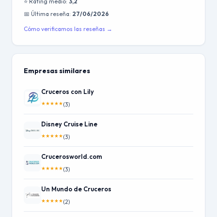
⭐ Rating medio:
3,2
📅 Última reseña:
27/06/2026
Cómo verificamos las reseñas →
Empresas similares
Cruceros con Lily
★
★
★
★
★
(3)
Disney Cruise Line
★
★
★
★
★
(3)
Crucerosworld.com
★
★
★
★
★
(3)
Un Mundo de Cruceros
★
★
★
★
★
(2)