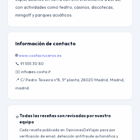
con actividades como teatro, casinos, discotecas,
minigolf y parques acuáticos.
Información de contacto
🌐
www.costacruceros.es
📞 91 555 30 80
✉️ info@es.costa.it
📍 C/ Pedro Teixeira nº8, 5ª planta; 28020 Madrid, Madrid,
madrid
⭐
Todas las reseñas son revisadas por nuestro
equipo
Cada reseña publicada en OpinionesDeViajes pasa por
verificación de email, detección antifraude automática y