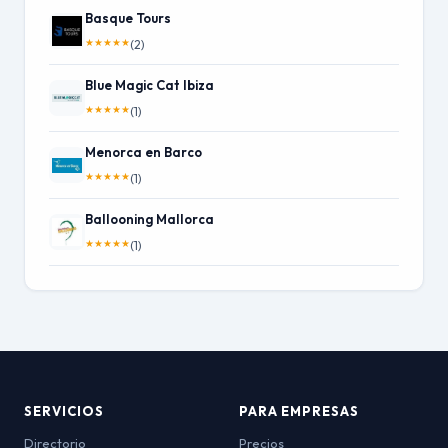
Basque Tours
★
★
★
★
★
(2)
Blue Magic Cat Ibiza
★
★
★
★
★
(1)
Menorca en Barco
★
★
★
★
★
(1)
Ballooning Mallorca
★
★
★
★
★
(1)
SERVICIOS
PARA EMPRESAS
Directorio
Precios