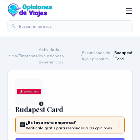
☰
🔍
Actividades,
Excursiones de
Budapest
Inicio
/
Empresas
/
excursiones y
/
/
lujo / premium
Card
experiencias
i
Budapest Card
¿Es tuya esta empresa?
🏢
→
Verifícala gratis para responder a las opiniones