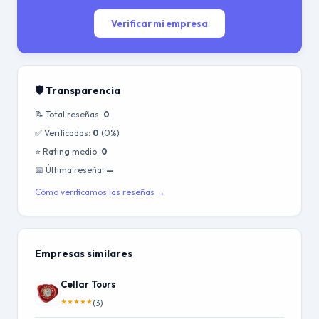
Verificar mi empresa
🛡️ Transparencia
📝 Total reseñas:
0
✅ Verificadas:
0
(0%)
⭐ Rating medio:
0
📅 Última reseña:
—
Cómo verificamos las reseñas →
Empresas similares
Cellar Tours
★
★
★
★
★
(3)