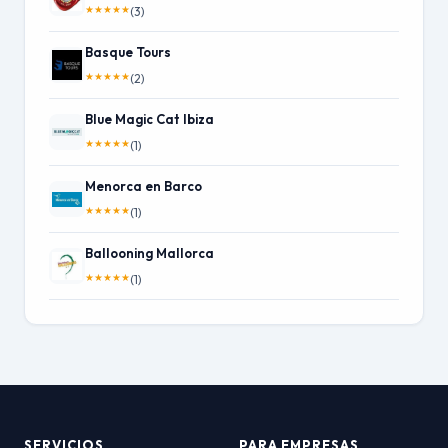
★
★
★
★
★
(3)
Basque Tours
★
★
★
★
★
(2)
Blue Magic Cat Ibiza
★
★
★
★
★
(1)
Menorca en Barco
★
★
★
★
★
(1)
Ballooning Mallorca
★
★
★
★
★
(1)
SERVICIOS
PARA EMPRESAS