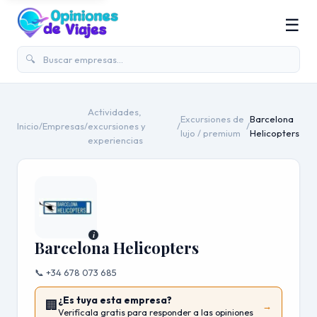
☰
🔍
Actividades,
Excursiones de
Barcelona
Inicio
/
Empresas
/
excursiones y
/
/
lujo / premium
Helicopters
experiencias
i
Barcelona Helicopters
📞 +34 678 073 685
¿Es tuya esta empresa?
🏢
→
Verifícala gratis para responder a las opiniones