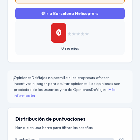
🌐 Ir a Barcelona Helicopters
0
★
★
★
★
★
0 reseñas
OpinionesDeViajes no permite a las empresas ofrecer
ℹ️
incentivos ni pagar para ocultar opiniones. Las opiniones son
propiedad de los usuarios y no de OpinionesDeViajes.
Más
información
Distribución de puntuaciones
Haz clic en una barra para filtrar las reseñas
5 estrellas
0%