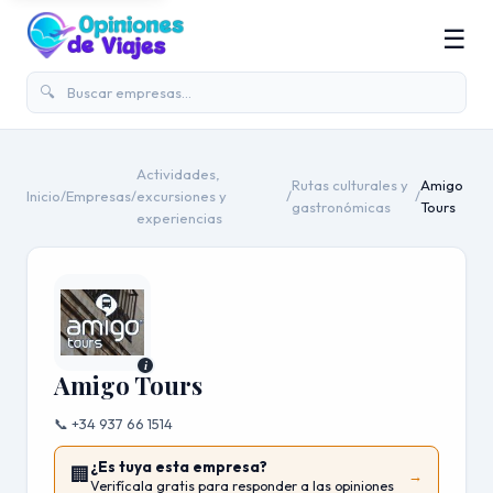
☰
🔍
Actividades,
Rutas culturales y
Amigo
Inicio
/
Empresas
/
excursiones y
/
/
gastronómicas
Tours
experiencias
i
Amigo Tours
📞 +34 937 66 1514
¿Es tuya esta empresa?
🏢
→
Verifícala gratis para responder a las opiniones