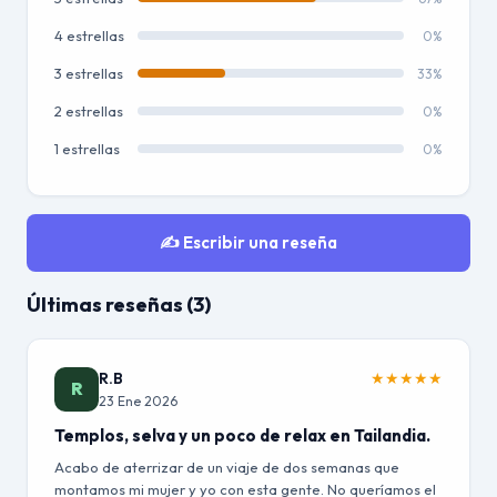
4 estrellas
0%
3 estrellas
33%
2 estrellas
0%
1 estrellas
0%
✍️ Escribir una reseña
Últimas reseñas (3)
R.B
★
★
★
★
★
R
23 Ene 2026
Templos, selva y un poco de relax en Tailandia.
Acabo de aterrizar de un viaje de dos semanas que
montamos mi mujer y yo con esta gente. No queríamos el