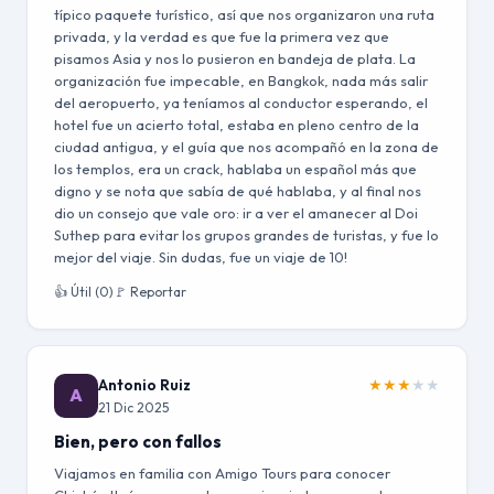
típico paquete turístico, así que nos organizaron una ruta
privada, y la verdad es que fue la primera vez que
pisamos Asia y nos lo pusieron en bandeja de plata. La
organización fue impecable, en Bangkok, nada más salir
del aeropuerto, ya teníamos al conductor esperando, el
hotel fue un acierto total, estaba en pleno centro de la
ciudad antigua, y el guía que nos acompañó en la zona de
los templos, era un crack, hablaba un español más que
digno y se nota que sabía de qué hablaba, y al final nos
dio un consejo que vale oro: ir a ver el amanecer al Doi
Suthep para evitar los grupos grandes de turistas, y fue lo
mejor del viaje. Sin dudas, fue un viaje de 10!
👍 Útil (0)
🚩 Reportar
Antonio Ruiz
★
★
★
★
★
A
21 Dic 2025
Bien, pero con fallos
Viajamos en familia con Amigo Tours para conocer