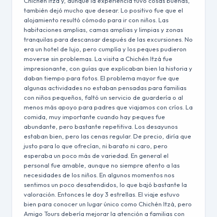
Chichén Itzá y, aunque la experiencia tuvo cosas buenas,
también dejó mucho que desear. Lo positivo fue que el
alojamiento resultó cómodo para ir con niños. Las
habitaciones amplias, camas amplias y limpias y zonas
tranquilas para descansar después de las excursiones. No
era un hotel de lujo, pero cumplía y los peques pudieron
moverse sin problemas. La visita a Chichén Itzá fue
impresionante, con guías que explicaban bien la historia y
daban tiempo para fotos. El problema mayor fue que
algunas actividades no estaban pensadas para familias
con niños pequeños, faltó un servicio de guardería o al
menos más apoyo para padres que viajamos con críos. La
comida, muy importante cuando hay peques fue
abundante, pero bastante repetitiva. Los desayunos
estaban bien, pero las cenas regular. De precio, diría que
justo para lo que ofrecían, ni barato ni caro, pero
esperaba un poco más de variedad. En general el
personal fue amable, aunque no siempre atento a las
necesidades de los niños. En algunos momentos nos
sentimos un poco desatendidos, lo que bajó bastante la
valoración. Entonces le doy 3 estrellas. El viaje estuvo
bien para conocer un lugar único como Chichén Itzá, pero
Amigo Tours debería mejorar la atención a familias con