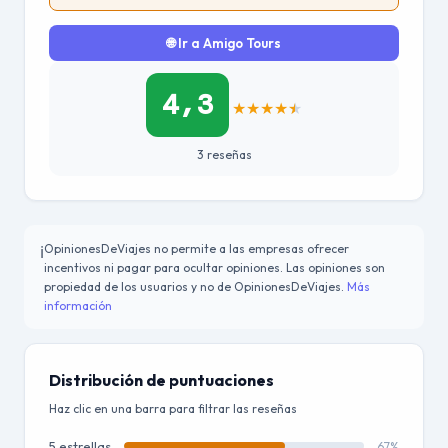
🌐 Ir a Amigo Tours
4,3
★
★
★
★
★
3 reseñas
OpinionesDeViajes no permite a las empresas ofrecer
ℹ️
incentivos ni pagar para ocultar opiniones. Las opiniones son
propiedad de los usuarios y no de OpinionesDeViajes.
Más
información
Distribución de puntuaciones
Haz clic en una barra para filtrar las reseñas
5 estrellas
67%