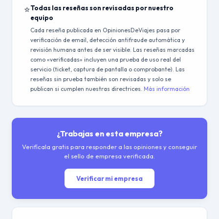
⭐
Todas las reseñas son revisadas por nuestro
equipo
Cada reseña publicada en OpinionesDeViajes pasa por
verificación de email, detección antifraude automática y
revisión humana antes de ser visible. Las reseñas marcadas
como «verificadas» incluyen una prueba de uso real del
servicio (ticket, captura de pantalla o comprobante). Las
reseñas sin prueba también son revisadas y solo se
publican si cumplen nuestras directrices.
Más información
¿Trabajas en esta empresa?
Verifícala gratis para responder a las opiniones y conseguir
el sello de empresa verificada.
Verificar mi empresa