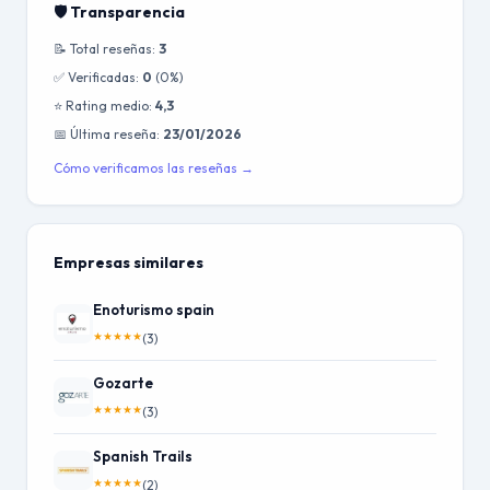
🛡️ Transparencia
📝 Total reseñas:
3
✅ Verificadas:
0
(0%)
⭐ Rating medio:
4,3
📅 Última reseña:
23/01/2026
Cómo verificamos las reseñas →
Empresas similares
Enoturismo spain
★
★
★
★
★
(3)
Gozarte
★
★
★
★
★
(3)
Spanish Trails
★
★
★
★
★
(2)