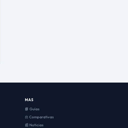
MAS
📘 Guías
⚖️ Comparativas
📰 Noticias