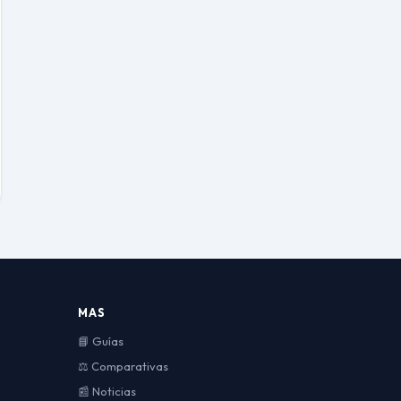
MAS
📘 Guías
⚖️ Comparativas
📰 Noticias