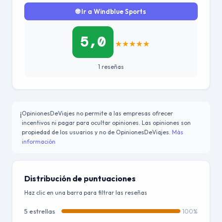
🌐 Ir a Windblue Sports
5,0
★
★
★
★
★
1 reseñas
OpinionesDeViajes no permite a las empresas ofrecer
ℹ️
incentivos ni pagar para ocultar opiniones. Las opiniones son
propiedad de los usuarios y no de OpinionesDeViajes.
Más
información
Distribución de puntuaciones
Haz clic en una barra para filtrar las reseñas
5 estrellas
100%