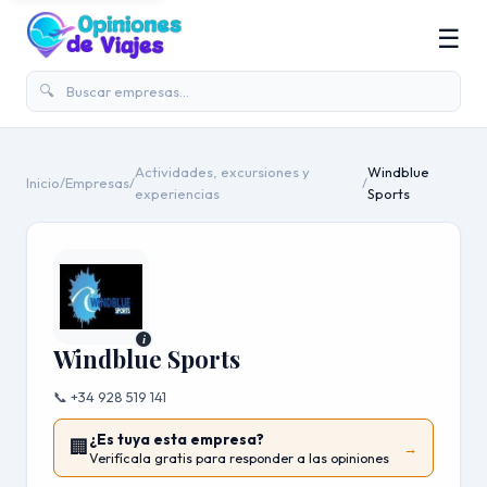
☰
🔍
Actividades, excursiones y
Windblue
Inicio
/
Empresas
/
/
experiencias
Sports
i
Windblue Sports
📞 +34 928 519 141
¿Es tuya esta empresa?
🏢
→
Verifícala gratis para responder a las opiniones