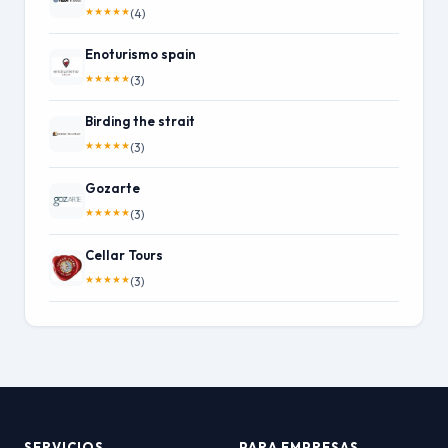
★
★
★
★
★
(4)
Enoturismo spain
★
★
★
★
★
(3)
Birding the strait
★
★
★
★
★
(3)
Gozarte
★
★
★
★
★
(3)
Cellar Tours
★
★
★
★
★
(3)
SERVICIOS
PARA EMPRESAS