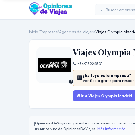
🔍
Inicio
/
Empresas
/
Agencias de Viajes
/
Viajes Olympia Madri
Viajes Olympia
📞 +34915224501
¿Es tuya esta empresa?
🏢
Verifícala gratis para respon
i
🌐 Ir a Viajes Olympia Madrid
OpinionesDeViajes no permite a las empresas ofrecer incen
ℹ️
usuarios y no de OpinionesDeViajes.
Más información