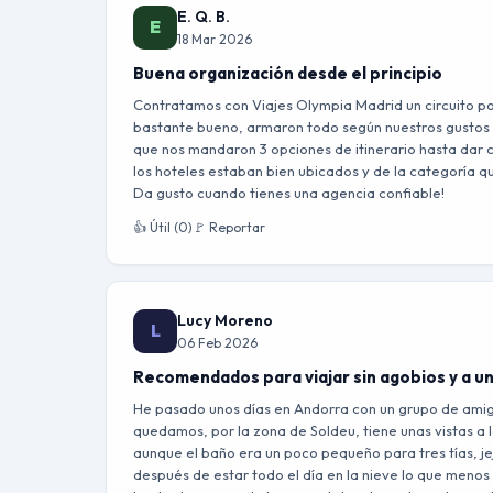
E. Q. B.
E
18 Mar 2026
Buena organización desde el principio
Contratamos con Viajes Olympia Madrid un circuito po
bastante bueno, armaron todo según nuestros gustos 
que nos mandaron 3 opciones de itinerario hasta dar c
los hoteles estaban bien ubicados y de la categoría
Da gusto cuando tienes una agencia confiable!
👍 Útil (0)
🚩 Reportar
Lucy Moreno
L
06 Feb 2026
Recomendados para viajar sin agobios y a u
He pasado unos días en Andorra con un grupo de amigas
quedamos, por la zona de Soldeu, tiene unas vistas a 
aunque el baño era un poco pequeño para tres tías, je
después de estar todo el día en la nieve lo que menos 