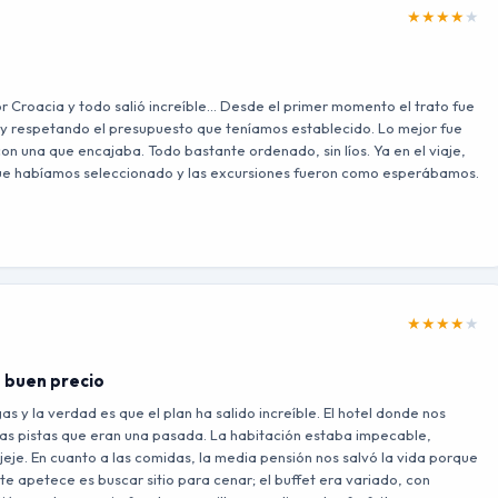
★
★
★
★
★
r Croacia y todo salió increíble… Desde el primer momento el trato fue
y respetando el presupuesto que teníamos establecido. Lo mejor fue
on una que encajaba. Todo bastante ordenado, sin líos. Ya en el viaje,
 que habíamos seleccionado y las excursiones fueron como esperábamos.
★
★
★
★
★
n buen precio
 y la verdad es que el plan ha salido increíble. El hotel donde nos
las pistas que eran una pasada. La habitación estaba impecable,
jeje. En cuanto a las comidas, la media pensión nos salvó la vida porque
te apetece es buscar sitio para cenar; el buffet era variado, con