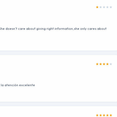
★
★
★
★
★
he doesn’t care about giving right information,she only cares about
★
★
★
★
★
 la atención excelente
★
★
★
★
★