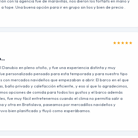
ión con la agencia fue de maravillas, nos dieron los forfaits en mano y
 tope. Una buena opción para ir en grupo sin lios y bien de precio .
★
★
★
★
★
ño…
l Danubio en pleno otoño, y fue una experiencia distinta y muy
m fue personalizado pensado para esta temporada y para nuestro tipo
ades con mercados navideños que empezaban a abrir. El barco en el que
 baño privado y calefacción eficiente, y eso sí que lo agradecimos,
uvimos opciones de comida para todos los gustos y el barco además
es, fue muy fácil entretenernos cuando el clima no permitía salir a
ena y otra en Bratislava, paseamos por mercadillos navideños y
estuvo bien planificado y fluyó como esperábamos.