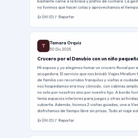
bastante carne a la brasa y platos de cuchara. La gest
no tuvimos que hacer colas y aprovechamos el tiempo a
👍 Útil (0)
🚩 Reportar
Tamara Orquiz
T
30 Dic 2025
Crucero por el Danubio con un niño peque
Mi esposo y yo elegimos tomar un crucero fluvial por e
acogedora. El servicio que nos brindó Viajes Mirallu
de familia con recorridos tranquilos y visitas a ciud
nos hospedamos era muy cómodo, con cabinas amplias,
no solo por nosotros sino por nuestro hijo. A bordo t
tenía espacios interiores para juegos y otras actividad
cubierta. Además, hicimos 2 visitas guiadas, una a Vi
disfrutamos de tiempo libre sin prisas. Todo el viaje 
👍 Útil (0)
🚩 Reportar