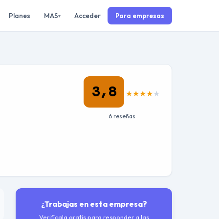
Planes
MAS
Acceder
Para empresas
▾
3,8
★
★
★
★
★
6 reseñas
¿Trabajas en esta empresa?
Verifícala gratis para responder a las