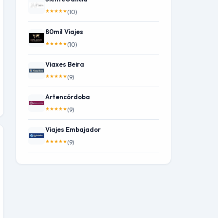
★
★
★
★
★
(10)
80mil Viajes
★
★
★
★
★
(10)
Viaxes Beira
★
★
★
★
★
(9)
Artencórdoba
★
★
★
★
★
(9)
Viajes Embajador
★
★
★
★
★
(9)