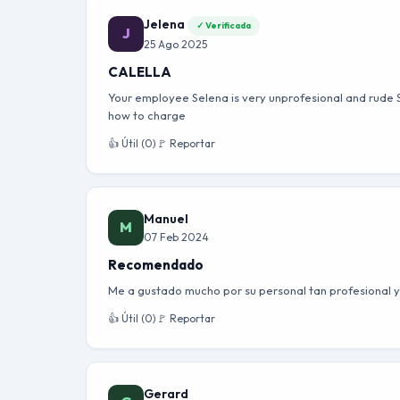
Jelena
✓ Verificada
J
25 Ago 2025
CALELLA
Your employee Selena is very unprofesional and rude S
how to charge
👍 Útil (0)
🚩 Reportar
Manuel
M
07 Feb 2024
Recomendado
Me a gustado mucho por su personal tan profesional y
👍 Útil (0)
🚩 Reportar
Gerard