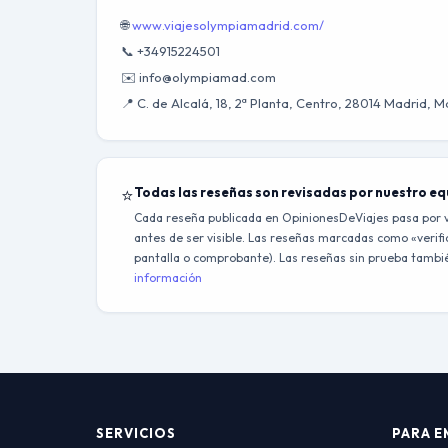
🌐
www.viajesolympiamadrid.com/
📞 +34915224501
✉️ info@olympiamad.com
📍 C. de Alcalá, 18, 2ª Planta, Centro, 28014 Madrid, 
⭐
Todas las reseñas son revisadas por nuestro e
Cada reseña publicada en OpinionesDeViajes pasa por v
antes de ser visible. Las reseñas marcadas como «verific
pantalla o comprobante). Las reseñas sin prueba también
información
SERVICIOS
PARA E