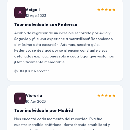
Abigail
★
★
★
★
★
A
12 Ago 2023
Tour inolvidable con Federico
Acabo de regresar de un increíble recorrido por Ávila y
Segovia y ¡fue una experiencia maravillosa! Recomiendo
al máximo esta excursión. Además, nuestro guía,
Federico, se destacó por su atención constante y sus
detalladas explicaciones sobre cada lugar que visitamos.
¡Definitivamente memorable!
👍 Útil (0)
🚩 Reportar
Victoria
★
★
★
★
★
V
10 Abr 2023
Tour inolvidable por Madrid
Nos encantó cada momento del recorrido. Eva fue
nuestra increíble anfitriona, derrochando amabilidad y