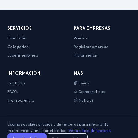
SERVICIOS
PARA EMPRESAS
Directorio
Precios
Categorías
Registrar empresa
Sugerir empresa
Iniciar sesión
INFORMACIÓN
MAS
Contacto
📘 Guías
FAQ's
⚖️ Comparativas
Transparencia
📰 Noticias
Usamos cookies propias y de terceros para mejorar tu
© 2026 OpinionesDeViajes. Todos los derechos reservados.
Aviso
experiencia y analizar el tráfico.
Política de
Política de
Ver política de cookies
Términos y
Legal
Privacidad
Cookies
Condiciones