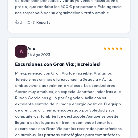
estaban bien pensadas y varias ya venían incluidas en el
precio, que rondaba los 600 € por persona. Esta agencia
nos sorprendió por su organización y trato amable.
👍 Útil (0)
🚩 Reportar
Ana
★
★
★
★
★
A
24 Ago 2023
Excursiones con Gran Vía: ¡Increíbles!
Mi experiencia con Gran Via fue increíble. Visitamos
Toledo y nos unimos a la excursión a Segovia y Ávila,
ambas vivencias realmente valiosas. Los conductores
fueron muy amables, en especial Jonathan, mientras que
Ruben García nos guió por Segovia y Ávila con su
excelente sentido del humor y energía positiva. El equipo
de atención al cliente, encabezado por Soledad y sus
compañeros, también fue destacable.Aunque se puede
llegar a estos lugares en tren, recomiendo tomar las
excursiones con Gran Vía por los recorridos panorámicos
en autobús, las paradas estratégicas para tomar fotos y