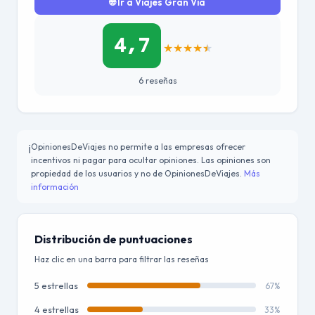
🌐 Ir a Viajes Gran Via
4,7
★
★
★
★
★
6 reseñas
OpinionesDeViajes no permite a las empresas ofrecer
ℹ️
incentivos ni pagar para ocultar opiniones. Las opiniones son
propiedad de los usuarios y no de OpinionesDeViajes.
Más
información
Distribución de puntuaciones
Haz clic en una barra para filtrar las reseñas
5 estrellas
67%
4 estrellas
33%