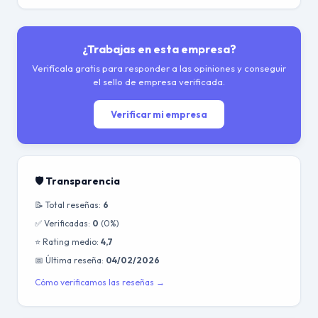
¿Trabajas en esta empresa?
Verifícala gratis para responder a las opiniones y conseguir
el sello de empresa verificada.
Verificar mi empresa
🛡️ Transparencia
📝 Total reseñas:
6
✅ Verificadas:
0
(0%)
⭐ Rating medio:
4,7
📅 Última reseña:
04/02/2026
Cómo verificamos las reseñas →