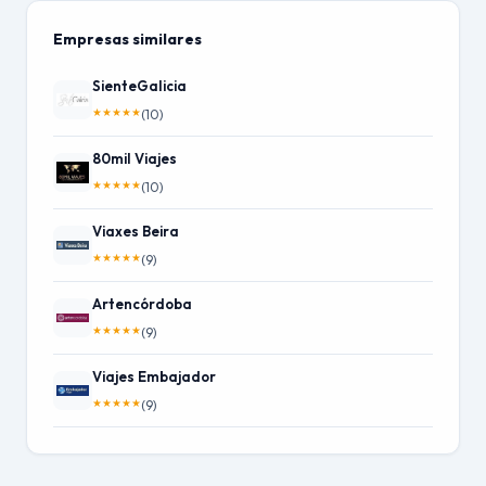
Empresas similares
SienteGalicia
★
★
★
★
★
(10)
80mil Viajes
★
★
★
★
★
(10)
Viaxes Beira
★
★
★
★
★
(9)
Artencórdoba
★
★
★
★
★
(9)
Viajes Embajador
★
★
★
★
★
(9)