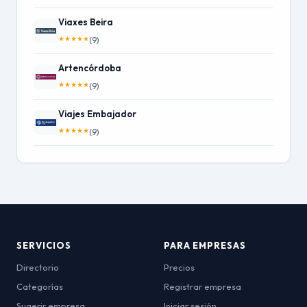
Viaxes Beira
★
★
★
★
★
(9)
Artencórdoba
★
★
★
★
★
(9)
Viajes Embajador
★
★
★
★
★
(9)
SERVICIOS
PARA EMPRESAS
Directorio
Precios
Categorías
Registrar empresa
Sugerir empresa
Iniciar sesión