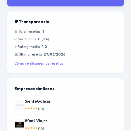
🛡️ Transparencia
📝 Total reseñas:
1
✅ Verificadas:
0
(0%)
⭐ Rating medio:
4,0
📅 Última reseña:
27/03/2026
Cómo verificamos las reseñas →
Empresas similares
SienteGalicia
★
★
★
★
★
(10)
80mil Viajes
★
★
★
★
★
(10)