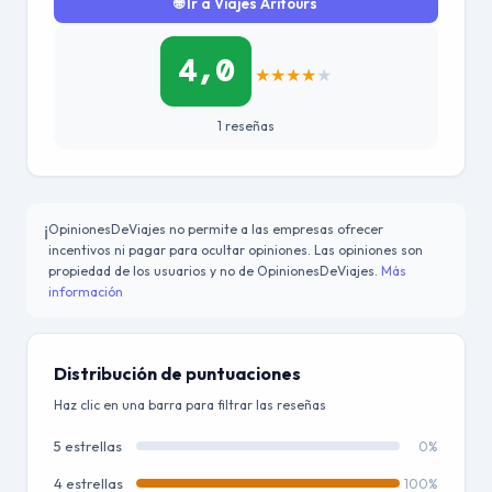
🌐 Ir a Viajes Aritours
4,0
★
★
★
★
★
1 reseñas
OpinionesDeViajes no permite a las empresas ofrecer
ℹ️
incentivos ni pagar para ocultar opiniones. Las opiniones son
propiedad de los usuarios y no de OpinionesDeViajes.
Más
información
Distribución de puntuaciones
Haz clic en una barra para filtrar las reseñas
5 estrellas
0%
4 estrellas
100%