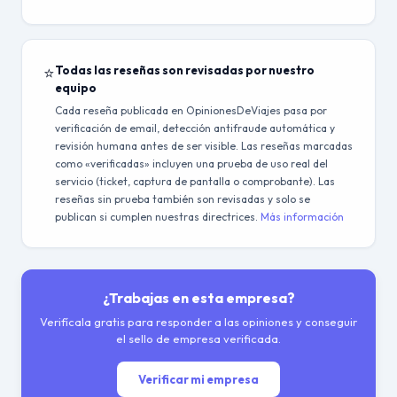
⭐
Todas las reseñas son revisadas por nuestro
equipo
Cada reseña publicada en OpinionesDeViajes pasa por
verificación de email, detección antifraude automática y
revisión humana antes de ser visible. Las reseñas marcadas
como «verificadas» incluyen una prueba de uso real del
servicio (ticket, captura de pantalla o comprobante). Las
reseñas sin prueba también son revisadas y solo se
publican si cumplen nuestras directrices.
Más información
¿Trabajas en esta empresa?
Verifícala gratis para responder a las opiniones y conseguir
el sello de empresa verificada.
Verificar mi empresa