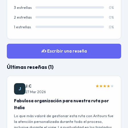
3 estrellas
0%
2 estrellas
0%
1 estrellas
0%
✍️ Escribir una reseña
Últimas reseñas (1)
J.C
★
★
★
★
★
J
27 Mar 2026
Fabulosa organización para nuestra ruta por
Italia
Lo que más valoré de gestionar esta ruta con Aritours fue
la atención personalizada durante todo el proceso,
inclusive durante el viaje. La puntualidad en los traslados