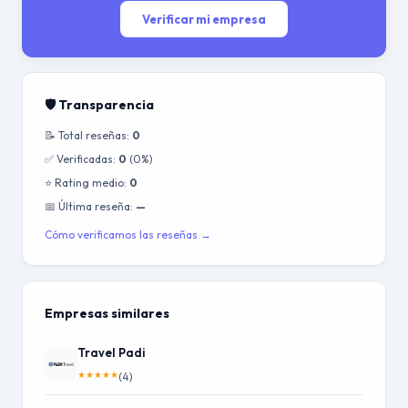
Verificar mi empresa
🛡️ Transparencia
📝 Total reseñas:
0
✅ Verificadas:
0
(0%)
⭐ Rating medio:
0
📅 Última reseña:
—
Cómo verificamos las reseñas →
Empresas similares
Travel Padi
★
★
★
★
★
(4)