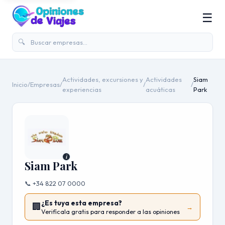
☰
🔍
Actividades, excursiones y
Actividades
Siam
Inicio
/
Empresas
/
/
/
experiencias
acuáticas
Park
i
Siam Park
📞 +34 822 07 0000
¿Es tuya esta empresa?
🏢
→
Verifícala gratis para responder a las opiniones