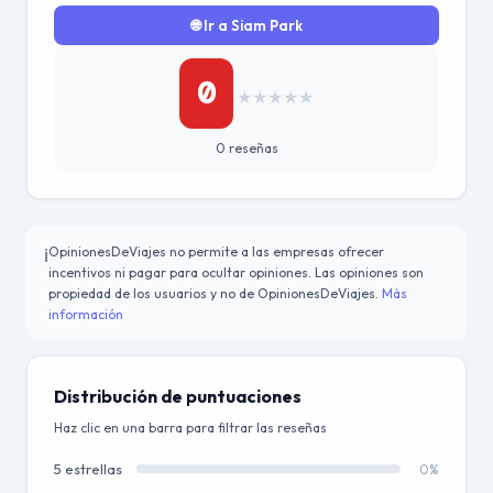
🌐 Ir a Siam Park
0
★
★
★
★
★
0 reseñas
OpinionesDeViajes no permite a las empresas ofrecer
ℹ️
incentivos ni pagar para ocultar opiniones. Las opiniones son
propiedad de los usuarios y no de OpinionesDeViajes.
Más
información
Distribución de puntuaciones
Haz clic en una barra para filtrar las reseñas
5 estrellas
0%