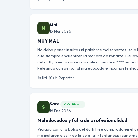
Mai
M
13 Mar 2026
MUY MAL
No debo poner insultos ni palabras malsonantes, solo
que siempre encuentran la manera de robarte. De low c
del dutty free, o cuando la aplicación de m**** no te d
Peleando con personal maleducado e incompetente. 
👍 Útil (0)
🚩 Reportar
Sara
✓ Verificada
S
16 Ene 2026
Maleducados y falta de profesionalidad
Viajaba con una bolsa del dutti free comprada en el ae
me instaron a salir de la cola, al intentar explicarlo m