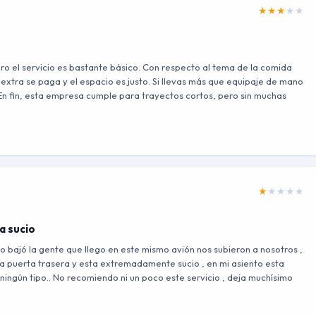
★
★
★
★
★
ero el servicio es bastante básico. Con respecto al tema de la comida
o extra se paga y el espacio es justo. Si llevas más que equipaje de mano
En fin, esta empresa cumple para trayectos cortos, pero sin muchas
★
★
★
★
★
a sucio
omo bajó la gente que llego en este mismo avión nos subieron a nosotros ,
la puerta trasera y esta extremadamente sucio , en mi asiento esta
 ningún tipo.. No recomiendo ni un poco este servicio , deja muchísimo