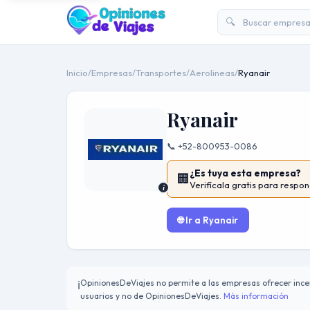
🔍
Inicio
/
Empresas
/
Transportes
/
Aerolineas
/
Ryanair
Ryanair
📞 +52-800953-0086
¿Es tuya esta empresa?
🏢
Verifícala gratis para respon
i
🌐 Ir a Ryanair
OpinionesDeViajes no permite a las empresas ofrecer incen
ℹ️
usuarios y no de OpinionesDeViajes.
Más información