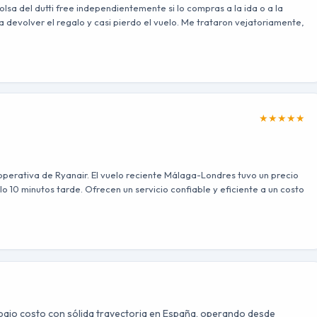
lsa del dutti free independientemente si lo compras a la ida o a la
 a devolver el regalo y casi pierdo el vuelo. Me trataron vejatoriamente,
★
★
★
★
★
operativa de Ryanair. El vuelo reciente Málaga-Londres tuvo un precio
lo 10 minutos tarde. Ofrecen un servicio confiable y eficiente a un costo
bajo costo con sólida trayectoria en España, operando desde