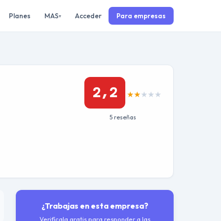
Planes
MAS
Acceder
Para empresas
▾
2,2
★
★
★
★
★
5 reseñas
¿Trabajas en esta empresa?
Verifícala gratis para responder a las