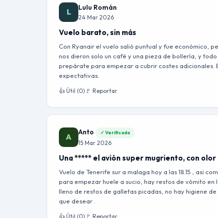
Lulu Román
L
24 Mar 2026
Vuelo barato, sin más
Con Ryanair el vuelo salió puntual y fue económico, p
nos dieron solo un café y una pieza de bollería, y tod
prepárate para empezar a cubrir costes adicionales. 
expectativas.
👍 Útil (0)
🚩 Reportar
Anto
✓ Verificada
A
15 Mar 2026
Una ***** el avión super mugriento, con olor 
Vuelo de Tenerife sur a malaga hoy a las 18.15 , asi c
para empezar huele a sucio, hay restos de vómito en 
lleno de restos de galletas picadas, no hay higiene de
que desear .
👍 Útil (0)
🚩 Reportar