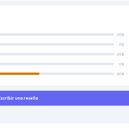
20%
0%
20%
0%
60%
Escribir una reseña