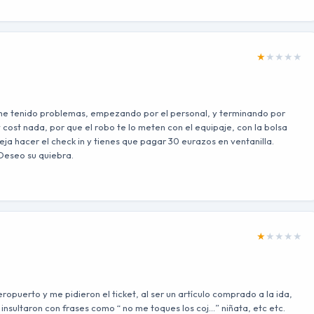
★
★
★
★
★
 he tenido problemas, empezando por el personal, y terminando por
ost nada, por que el robo te lo meten con el equipaje, con la bolsa
eja hacer el check in y tienes que pagar 30 eurazos en ventanilla.
Deseo su quiebra.
★
★
★
★
★
ropuerto y me pidieron el ticket, al ser un artículo comprado a la ida,
e insultaron con frases como “ no me toques los coj…” niñata, etc etc.