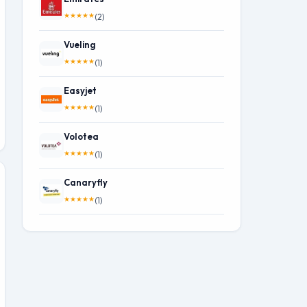
★
★
★
★
★
(2)
Vueling
★
★
★
★
★
(1)
Easyjet
★
★
★
★
★
(1)
Volotea
★
★
★
★
★
(1)
Canaryfly
★
★
★
★
★
(1)