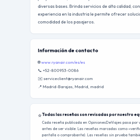
diversas bases. Brinda servicios de alta calidad, c
experiencia en la industria le permite ofrecer soluci
comodidad de los pasajeros.
Información de contacto
🌐
www.ryanair.com/es/es
📞 +52-800953-0086
✉️ serviceclient@ryanair.com
📍 Madrid-Barajas, Madrid, madrid
⭐
Todas las reseñas son revisadas por nuestro e
Cada reseña publicada en OpinionesDeViajes pasa por v
antes de ser visible. Las reseñas marcadas como «verific
pantalla o comprobante). Las reseñas sin prueba también