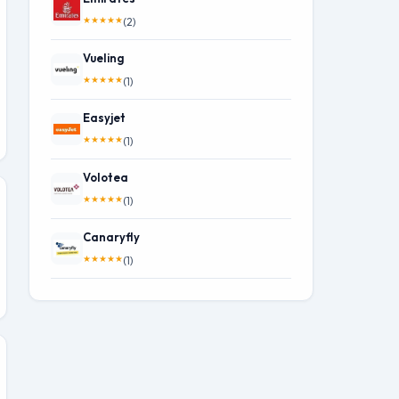
★
★
★
★
★
(2)
Vueling
★
★
★
★
★
(1)
Easyjet
★
★
★
★
★
(1)
Volotea
★
★
★
★
★
(1)
Canaryfly
★
★
★
★
★
(1)