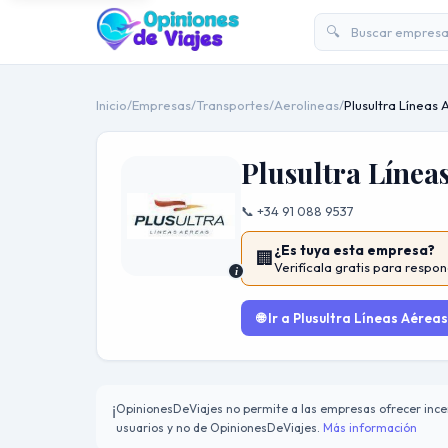
🔍
Inicio
/
Empresas
/
Transportes
/
Aerolineas
/
Plusultra Líneas
Plusultra Línea
📞 +34 91 088 9537
¿Es tuya esta empresa?
🏢
Verifícala gratis para respon
i
🌐 Ir a Plusultra Líneas Aéreas
OpinionesDeViajes no permite a las empresas ofrecer incen
ℹ️
usuarios y no de OpinionesDeViajes.
Más información