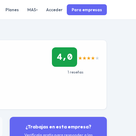
Planes
MAS
Acceder
Para empresas
▾
4,0
★
★
★
★
★
1 reseñas
¿Trabajas en esta empresa?
Verifícala gratis para responder a las