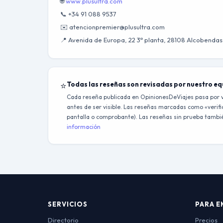
🌐
www.plusultra.com
📞 +34 91 088 9537
✉️ atencionpremier@plusultra.com
📍 Avenida de Europa, 22 3ª planta, 28108 Alcobendas
⭐
Todas las reseñas son revisadas por nuestro e
Cada reseña publicada en OpinionesDeViajes pasa por v
antes de ser visible. Las reseñas marcadas como «verific
pantalla o comprobante). Las reseñas sin prueba también
información
SERVICIOS
PARA E
Directorio
Precios