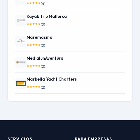
★
★
★
★
★
(4)
Kayak Trip Mallorca
★
★
★
★
★
(2)
Maremasma
★
★
★
★
★
(2)
MedialunAventura
★
★
★
★
★
(2)
Marbella Yacht Charters
★
★
★
★
★
(2)
SERVICIOS
PARA EMPRESAS