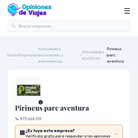
☰
🔍
Actividades,
Pirineus
Actividades
Inicio
/
Empresas
/
excursiones y
/
/
parc
acuáticas
experiencias
aventura
i
Pirineus parc aventura
📞 973 626 513
¿Es tuya esta empresa?
🏢
→
Verifícala gratis para responder a las opiniones