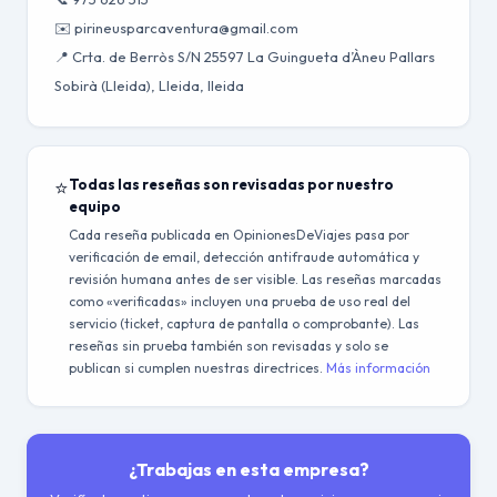
✉️ pirineusparcaventura@gmail.com
📍 Crta. de Berròs S/N 25597 La Guingueta d’Àneu Pallars
Sobirà (Lleida), Lleida, lleida
⭐
Todas las reseñas son revisadas por nuestro
equipo
Cada reseña publicada en OpinionesDeViajes pasa por
verificación de email, detección antifraude automática y
revisión humana antes de ser visible. Las reseñas marcadas
como «verificadas» incluyen una prueba de uso real del
servicio (ticket, captura de pantalla o comprobante). Las
reseñas sin prueba también son revisadas y solo se
publican si cumplen nuestras directrices.
Más información
¿Trabajas en esta empresa?