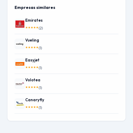
Empresas similares
Emirates
★
★
★
★
★
(2)
Vueling
★
★
★
★
★
(1)
Easyjet
★
★
★
★
★
(1)
Volotea
★
★
★
★
★
(1)
Canaryfly
★
★
★
★
★
(1)