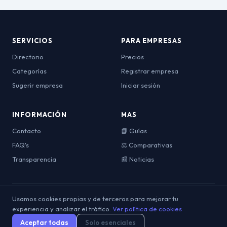
SERVICIOS
PARA EMPRESAS
Directorio
Precios
Categorías
Registrar empresa
Sugerir empresa
Iniciar sesión
INFORMACIÓN
MAS
Contacto
📘 Guías
FAQ's
⚖️ Comparativas
Transparencia
📰 Noticias
Usamos cookies propias y de terceros para mejorar tu
© 2026 OpinionesDeViajes. Todos los derechos reservados.
Aviso
experiencia y analizar el tráfico.
Política de
Política de
Ver política de cookies
Términos y
Legal
Privacidad
Cookies
Condiciones
Aceptar todas
Solo esenciales