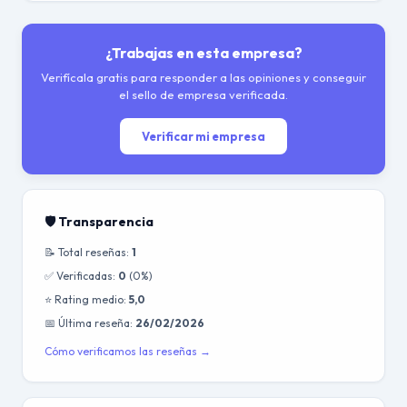
¿Trabajas en esta empresa?
Verifícala gratis para responder a las opiniones y conseguir
el sello de empresa verificada.
Verificar mi empresa
🛡️ Transparencia
📝 Total reseñas:
1
✅ Verificadas:
0
(0%)
⭐ Rating medio:
5,0
📅 Última reseña:
26/02/2026
Cómo verificamos las reseñas →