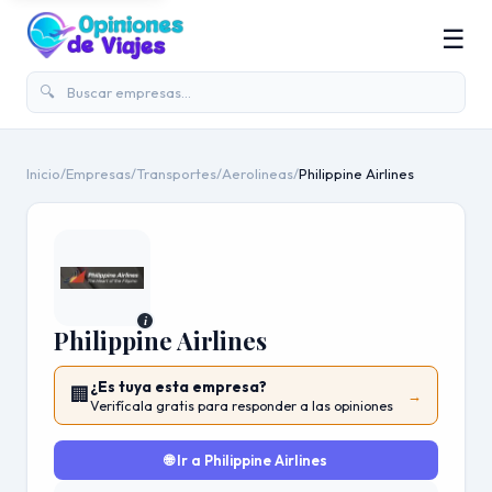
☰
🔍
Inicio
/
Empresas
/
Transportes
/
Aerolineas
/
Philippine Airlines
i
Philippine Airlines
¿Es tuya esta empresa?
🏢
→
Verifícala gratis para responder a las opiniones
🌐 Ir a Philippine Airlines