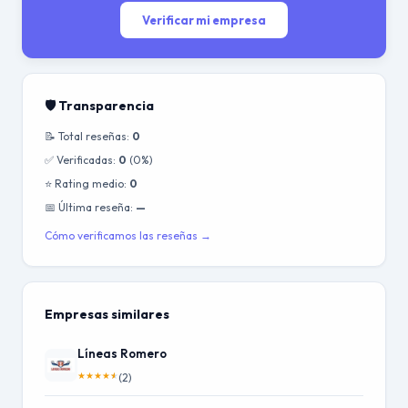
Verificar mi empresa
🛡️ Transparencia
📝 Total reseñas:
0
✅ Verificadas:
0
(0%)
⭐ Rating medio:
0
📅 Última reseña:
—
Cómo verificamos las reseñas →
Empresas similares
Líneas Romero
★
★
★
★
★
(2)