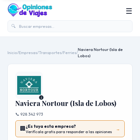
☰
🔍
Naviera Nortour (Isla de
Inicio
/
Empresas
/
Transportes
/
Ferries
/
Lobos)
i
Naviera Nortour (Isla de Lobos)
📞 928 342 973
¿Es tuya esta empresa?
🏢
→
Verifícala gratis para responder a las opiniones