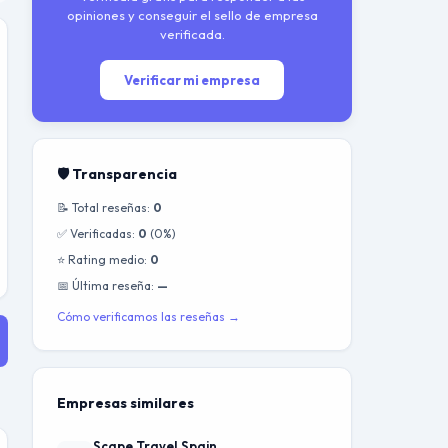
opiniones y conseguir el sello de empresa
verificada.
Verificar mi empresa
🛡️ Transparencia
📝 Total reseñas:
0
✅ Verificadas:
0
(0%)
⭐ Rating medio:
0
📅 Última reseña:
—
Cómo verificamos las reseñas →
Empresas similares
Scape Travel Spain