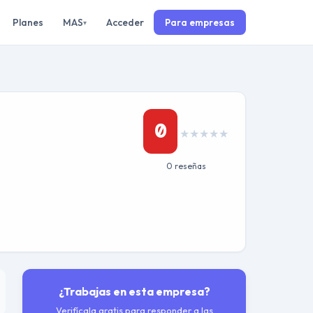
Planes
MAS
Acceder
Para empresas
▾
0
★
★
★
★
★
0 reseñas
¿Trabajas en esta empresa?
Verifícala gratis para responder a las