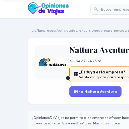
🔍
Inicio
/
Empresas
/
Actividades, excursiones y experiencias
/
Nattura Aventu
📞 +34 671 24 7596
¿Es tuya esta empresa?
🏢
Verifícala gratis para respon
i
🌐 Ir a Nattura Aventura
OpinionesDeViajes no permite a las empresas ofrecer incen
ℹ️
usuarios y no de OpinionesDeViajes.
Más información