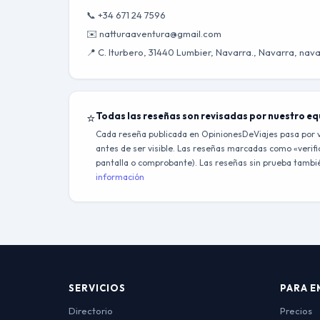
📞 +34 671 24 7596
✉️ natturaaventura@gmail.com
📍 C. Iturbero, 31440 Lumbier, Navarra., Navarra, nav
⭐
Todas las reseñas son revisadas por nuestro e
Cada reseña publicada en OpinionesDeViajes pasa por v
antes de ser visible. Las reseñas marcadas como «verific
pantalla o comprobante). Las reseñas sin prueba también
información
SERVICIOS
PARA E
Directorio
Precios