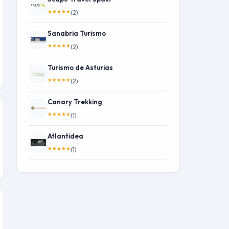
★
★
★
★
★
(2)
Sanabria Turismo
★
★
★
★
★
(2)
Turismo de Asturias
★
★
★
★
★
(2)
Canary Trekking
★
★
★
★
★
(1)
Atlantidea
★
★
★
★
★
(1)