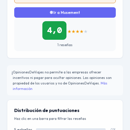
🌐 Ir a Musement
4,0
★
★
★
★
★
1 reseñas
OpinionesDeViajes no permite a las empresas ofrecer
ℹ️
incentivos ni pagar para ocultar opiniones. Las opiniones son
propiedad de los usuarios y no de OpinionesDeViajes.
Más
información
Distribución de puntuaciones
Haz clic en una barra para filtrar las reseñas
5 estrellas
0%