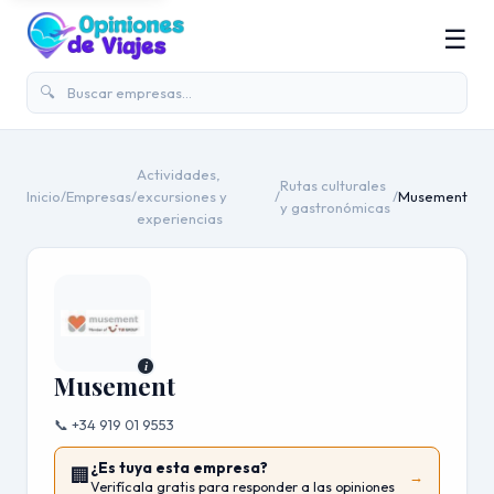
☰
🔍
Actividades,
Rutas culturales
Inicio
/
Empresas
/
excursiones y
/
/
Musement
y gastronómicas
experiencias
i
Musement
📞 +34 919 01 9553
¿Es tuya esta empresa?
🏢
→
Verifícala gratis para responder a las opiniones