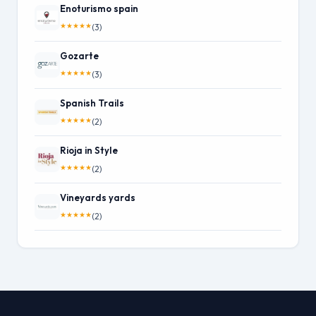
Enoturismo spain
★
★
★
★
★
(3)
Gozarte
★
★
★
★
★
(3)
Spanish Trails
★
★
★
★
★
(2)
Rioja in Style
★
★
★
★
★
(2)
Vineyards yards
★
★
★
★
★
(2)