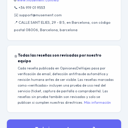
🌐
www.musement.com/es/
📞 +34 919 01 9553
✉️ support@musement.com
📍 CALLE SANT ELIES, 29 - B 5, en Barcelona, con código
postal 08006, Barcelona, barcelona
⭐
Todas las reseñas son revisadas por nuestro
equipo
Cada reseña publicada en OpinionesDeViajes pasa por
verificación de email, detección antifraude automática y
revisión humana antes de ser visible. Las reseñas marcadas
como «verificadas» incluyen una prueba de uso real del
servicio (ticket, captura de pantalla o comprobante). Las
reseñas sin prueba también son revisadas y solo se
publican si cumplen nuestras directrices.
Más información