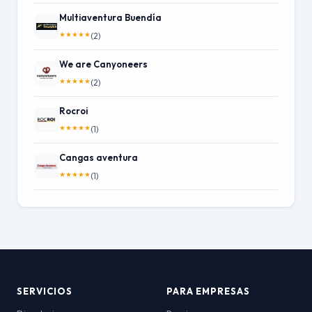
Multiaventura Buendía
★
★
★
★
★
(2)
We are Canyoneers
★
★
★
★
★
(2)
Rocroi
★
★
★
★
★
(1)
Cangas aventura
★
★
★
★
★
(1)
SERVICIOS
PARA EMPRESAS