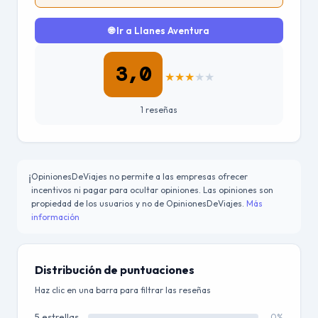
🌐 Ir a Llanes Aventura
3,0
★
★
★
★
★
1 reseñas
OpinionesDeViajes no permite a las empresas ofrecer
ℹ️
incentivos ni pagar para ocultar opiniones. Las opiniones son
propiedad de los usuarios y no de OpinionesDeViajes.
Más
información
Distribución de puntuaciones
Haz clic en una barra para filtrar las reseñas
5 estrellas
0%