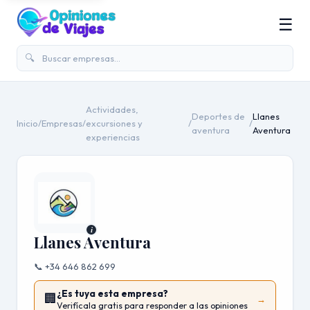
☰
🔍
Actividades,
Deportes de
Llanes
Inicio
/
Empresas
/
excursiones y
/
/
aventura
Aventura
experiencias
i
Llanes Aventura
📞 +34 646 862 699
¿Es tuya esta empresa?
🏢
→
Verifícala gratis para responder a las opiniones