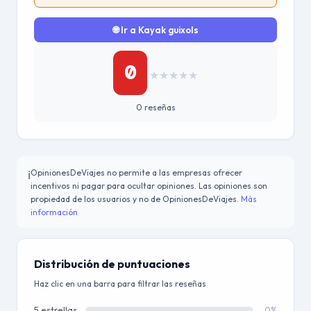
🌐 Ir a Kayak guixols
0
★
★
★
★
★
0 reseñas
OpinionesDeViajes no permite a las empresas ofrecer
ℹ️
incentivos ni pagar para ocultar opiniones. Las opiniones son
propiedad de los usuarios y no de OpinionesDeViajes.
Más
información
Distribución de puntuaciones
Haz clic en una barra para filtrar las reseñas
5 estrellas
0%