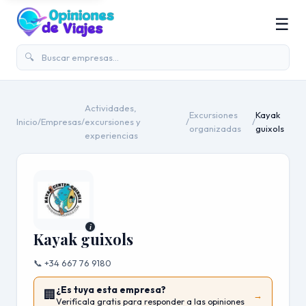
☰
🔍
Actividades,
Excursiones
Kayak
Inicio
/
Empresas
/
excursiones y
/
/
organizadas
guixols
experiencias
i
Kayak guixols
📞 +34 667 76 9180
¿Es tuya esta empresa?
🏢
→
Verifícala gratis para responder a las opiniones