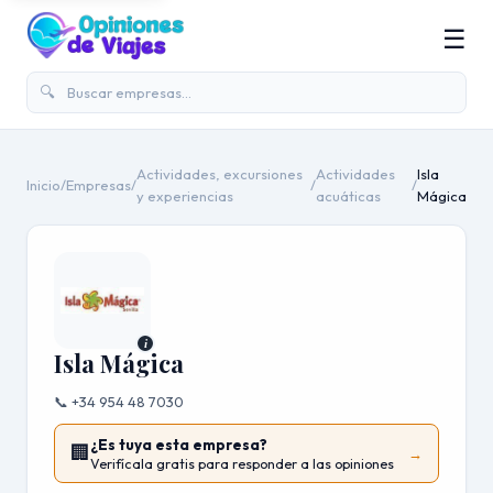
☰
🔍
Actividades, excursiones
Actividades
Isla
Inicio
/
Empresas
/
/
/
y experiencias
acuáticas
Mágica
i
Isla Mágica
📞 +34 954 48 7030
¿Es tuya esta empresa?
🏢
→
Verifícala gratis para responder a las opiniones