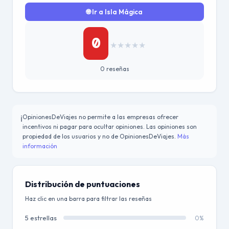
🌐 Ir a Isla Mágica
0
★
★
★
★
★
0 reseñas
OpinionesDeViajes no permite a las empresas ofrecer
ℹ️
incentivos ni pagar para ocultar opiniones. Las opiniones son
propiedad de los usuarios y no de OpinionesDeViajes.
Más
información
Distribución de puntuaciones
Haz clic en una barra para filtrar las reseñas
5 estrellas
0%