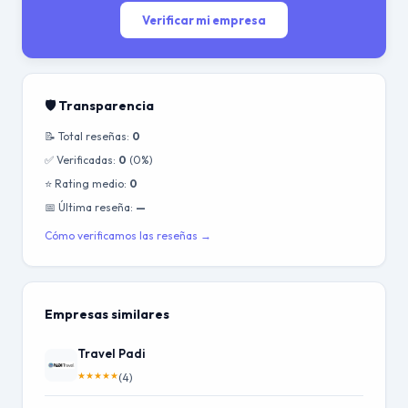
Verificar mi empresa
🛡️ Transparencia
📝 Total reseñas:
0
✅ Verificadas:
0
(0%)
⭐ Rating medio:
0
📅 Última reseña:
—
Cómo verificamos las reseñas →
Empresas similares
Travel Padi
★
★
★
★
★
(4)