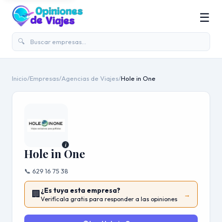
☰
🔍
Inicio
/
Empresas
/
Agencias de Viajes
/
Hole in One
i
Hole in One
📞 629 16 75 38
¿Es tuya esta empresa?
🏢
→
Verifícala gratis para responder a las opiniones