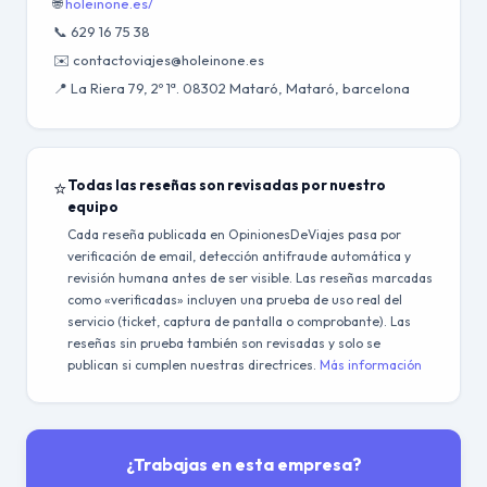
🌐
holeinone.es/
📞 629 16 75 38
✉️ contactoviajes@holeinone.es
📍 La Riera 79, 2º 1ª. 08302 Mataró, Mataró, barcelona
⭐
Todas las reseñas son revisadas por nuestro
equipo
Cada reseña publicada en OpinionesDeViajes pasa por
verificación de email, detección antifraude automática y
revisión humana antes de ser visible. Las reseñas marcadas
como «verificadas» incluyen una prueba de uso real del
servicio (ticket, captura de pantalla o comprobante). Las
reseñas sin prueba también son revisadas y solo se
publican si cumplen nuestras directrices.
Más información
¿Trabajas en esta empresa?