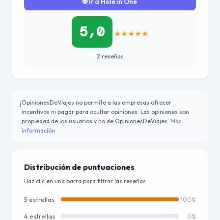
🌐 Ir a Hole in One
5,0
★
★
★
★
★
2 reseñas
OpinionesDeViajes no permite a las empresas ofrecer
ℹ️
incentivos ni pagar para ocultar opiniones. Las opiniones son
propiedad de los usuarios y no de OpinionesDeViajes.
Más
información
Distribución de puntuaciones
Haz clic en una barra para filtrar las reseñas
5 estrellas
100%
4 estrellas
0%