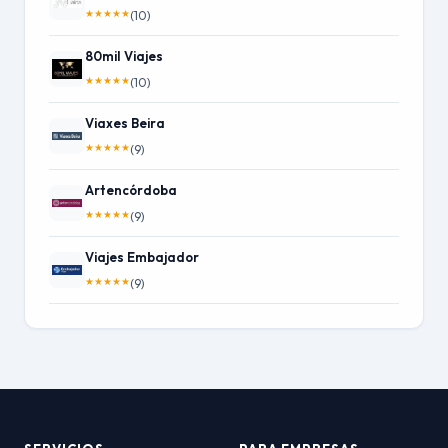
★
★
★
★
★
(10)
80mil Viajes
★
★
★
★
★
(10)
Viaxes Beira
★
★
★
★
★
(9)
Artencórdoba
★
★
★
★
★
(9)
Viajes Embajador
★
★
★
★
★
(9)