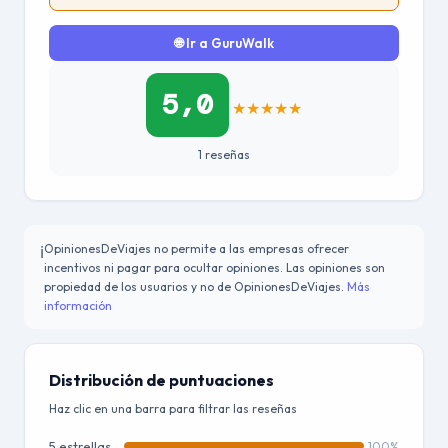
🌐 Ir a GuruWalk
5,0
★
★
★
★
★
1 reseñas
OpinionesDeViajes no permite a las empresas ofrecer
ℹ️
incentivos ni pagar para ocultar opiniones. Las opiniones son
propiedad de los usuarios y no de OpinionesDeViajes.
Más
información
Distribución de puntuaciones
Haz clic en una barra para filtrar las reseñas
5 estrellas
100%