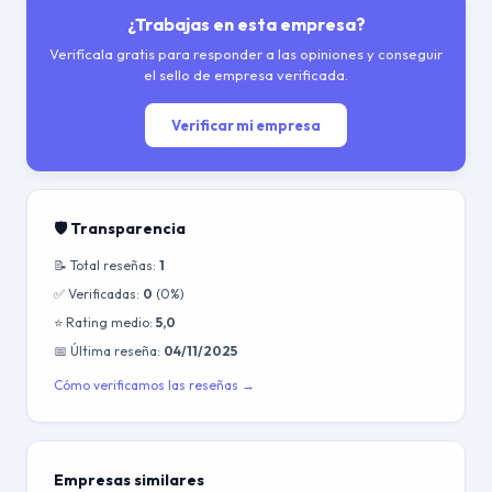
¿Trabajas en esta empresa?
Verifícala gratis para responder a las opiniones y conseguir
el sello de empresa verificada.
Verificar mi empresa
🛡️ Transparencia
📝 Total reseñas:
1
✅ Verificadas:
0
(0%)
⭐ Rating medio:
5,0
📅 Última reseña:
04/11/2025
Cómo verificamos las reseñas →
Empresas similares