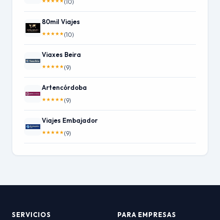
★
★
★
★
★
(10)
80mil Viajes
★
★
★
★
★
(10)
Viaxes Beira
★
★
★
★
★
(9)
Artencórdoba
★
★
★
★
★
(9)
Viajes Embajador
★
★
★
★
★
(9)
SERVICIOS
PARA EMPRESAS