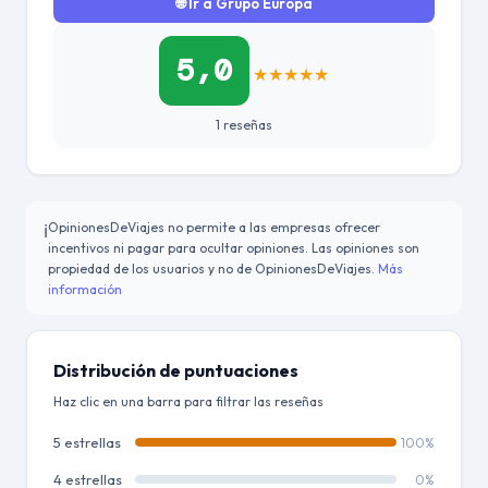
🌐 Ir a Grupo Europa
5,0
★
★
★
★
★
1 reseñas
OpinionesDeViajes no permite a las empresas ofrecer
ℹ️
incentivos ni pagar para ocultar opiniones. Las opiniones son
propiedad de los usuarios y no de OpinionesDeViajes.
Más
información
Distribución de puntuaciones
Haz clic en una barra para filtrar las reseñas
5 estrellas
100%
4 estrellas
0%