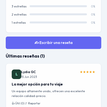
3 estrellas
0%
2 estrellas
0%
1 estrellas
0%
✍️ Escribir una reseña
Últimas reseñas (1)
Lydia GC
★
★
★
★
★
L
15 Jun 2023
La mejor opción para tu viaje
Un equipo altamente unido, ofrecen una excelente
relación calidad-precio.
👍 Útil (0)
🚩 Reportar