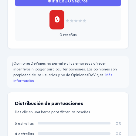
🌐 Ir a ERGO Seguros
0
★
★
★
★
★
0 reseñas
OpinionesDeViajes no permite a las empresas ofrecer
ℹ️
incentivos ni pagar para ocultar opiniones. Las opiniones son
propiedad de los usuarios y no de OpinionesDeViajes.
Más
información
Distribución de puntuaciones
Haz clic en una barra para filtrar las reseñas
5 estrellas
0%
4 estrellas
0%