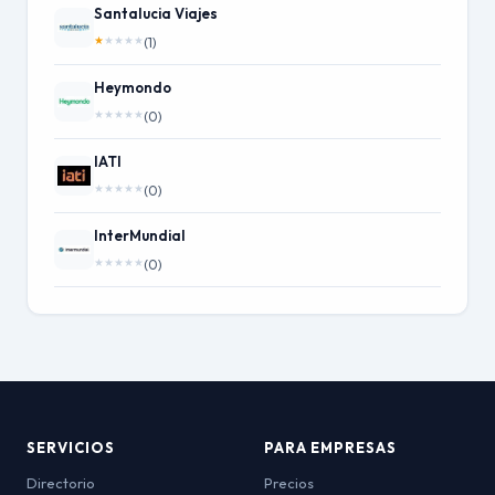
Santalucia Viajes
★
★
★
★
★
(1)
Heymondo
★
★
★
★
★
(0)
IATI
★
★
★
★
★
(0)
InterMundial
★
★
★
★
★
(0)
SERVICIOS
PARA EMPRESAS
Directorio
Precios