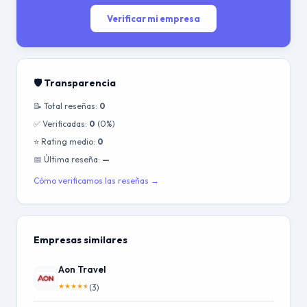
Verificar mi empresa
🛡️ Transparencia
📝 Total reseñas:
0
✅ Verificadas:
0
(0%)
⭐ Rating medio:
0
📅 Última reseña:
—
Cómo verificamos las reseñas →
Empresas similares
Aon Travel
★
★
★
★
★
(3)