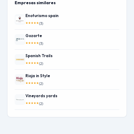
Empresas similares
Enoturismo spain
★
★
★
★
★
(3)
Gozarte
★
★
★
★
★
(3)
Spanish Trails
★
★
★
★
★
(2)
Rioja in Style
★
★
★
★
★
(2)
Vineyards yards
★
★
★
★
★
(2)