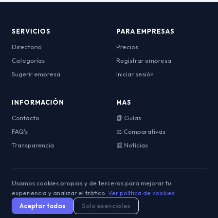
SERVICIOS
PARA EMPRESAS
Directorio
Precios
Categorías
Registrar empresa
Sugerir empresa
Iniciar sesión
INFORMACIÓN
MAS
Contacto
📘 Guías
FAQ's
⚖️ Comparativas
Transparencia
📰 Noticias
Usamos cookies propias y de terceros para mejorar tu
© 2026 OpinionesDeViajes. Todos los derechos reservados.
Aviso
experiencia y analizar el tráfico.
Política de
Política de
Ver política de cookies
Términos y
Legal
Privacidad
Cookies
Condiciones
Aceptar todas
Solo esenciales