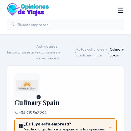
☰
🔍
Actividades,
Rutas culturales y
Culinary
Inicio
/
Empresas
/
excursiones y
/
/
gastronómicas
Spain
experiencias
i
Culinary Spain
📞 +34 915 342 294
¿Es tuya esta empresa?
🏢
→
Verifícala gratis para responder a las opiniones