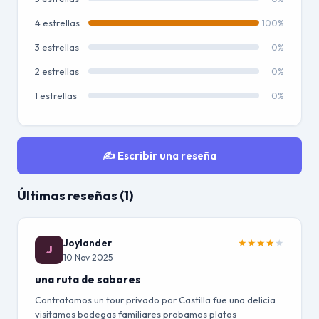
4 estrellas
100%
3 estrellas
0%
2 estrellas
0%
1 estrellas
0%
✍️ Escribir una reseña
Últimas reseñas (1)
Joylander
★
★
★
★
★
J
10 Nov 2025
una ruta de sabores
Contratamos un tour privado por Castilla fue una delicia
visitamos bodegas familiares probamos platos