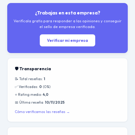
¿Trabajas en esta empresa?
Verifícala gratis para responder a las opiniones y conseguir
el sello de empresa verificada.
Verificar mi empresa
🛡️ Transparencia
📝 Total reseñas:
1
✅ Verificadas:
0
(0%)
⭐ Rating medio:
4,0
📅 Última reseña:
10/11/2025
Cómo verificamos las reseñas →