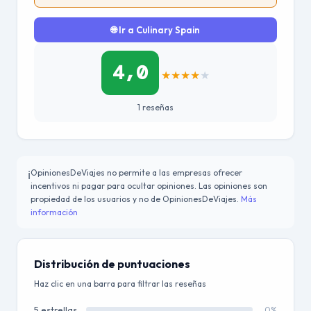
🌐 Ir a Culinary Spain
4,0
★
★
★
★
★
1 reseñas
OpinionesDeViajes no permite a las empresas ofrecer
ℹ️
incentivos ni pagar para ocultar opiniones. Las opiniones son
propiedad de los usuarios y no de OpinionesDeViajes.
Más
información
Distribución de puntuaciones
Haz clic en una barra para filtrar las reseñas
5 estrellas
0%