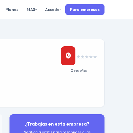
Planes
MAS
Acceder
Para empresas
▾
0
★
★
★
★
★
0 reseñas
¿Trabajas en esta empresa?
Verifícala gratis para responder a las