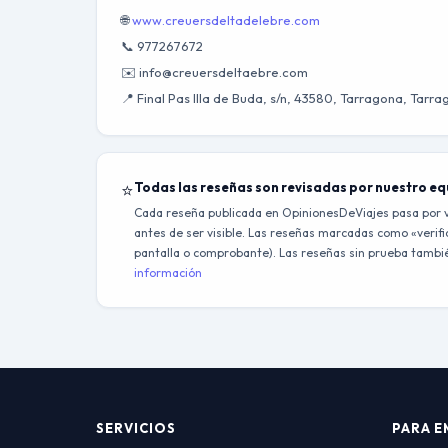
🌐
www.creuersdeltadelebre.com
📞 977267672
✉️ info@creuersdeltaebre.com
📍 Final Pas Illa de Buda, s/n, 43580, Tarragona, Tarr
⭐
Todas las reseñas son revisadas por nuestro e
Cada reseña publicada en OpinionesDeViajes pasa por v
antes de ser visible. Las reseñas marcadas como «verific
pantalla o comprobante). Las reseñas sin prueba también
información
SERVICIOS
PARA E