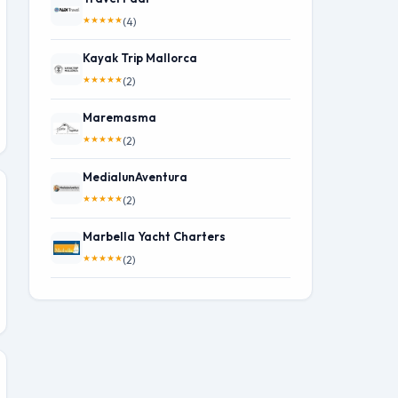
★
★
★
★
★
(4)
Kayak Trip Mallorca
★
★
★
★
★
(2)
Maremasma
★
★
★
★
★
(2)
MedialunAventura
★
★
★
★
★
(2)
Marbella Yacht Charters
★
★
★
★
★
(2)