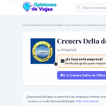
🔍
Inicio
/
Empresas
/
Actividades, excursiones y experiencias
/
Creuers Delta d
📞 977267672
¿Es tuya esta empresa?
🏢
Verifícala gratis para respon
i
🌐 Ir a Creuers Delta de l’Ebre
OpinionesDeViajes no permite a las empresas ofrecer incen
ℹ️
usuarios y no de OpinionesDeViajes.
Más información