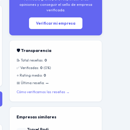
opiniones y conseguir el sello de empresa
verificada.
Verificar mi empresa
🛡️ Transparencia
📝 Total reseñas:
0
✅ Verificadas:
0
(0%)
⭐ Rating medio:
0
📅 Última reseña:
—
Cómo verificamos las reseñas →
Empresas similares
Travel Padi