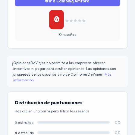
🌐 Ir a Camping Amfora
0
★
★
★
★
★
0 reseñas
OpinionesDeViajes no permite a las empresas ofrecer
ℹ️
incentivos ni pagar para ocultar opiniones. Las opiniones son
propiedad de los usuarios y no de OpinionesDeViajes.
Más
información
Distribución de puntuaciones
Haz clic en una barra para filtrar las reseñas
5 estrellas
0%
4 estrellas
0%