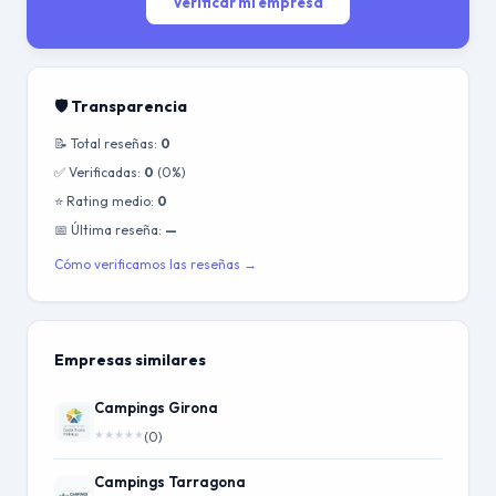
Verificar mi empresa
🛡️ Transparencia
📝 Total reseñas:
0
✅ Verificadas:
0
(0%)
⭐ Rating medio:
0
📅 Última reseña:
—
Cómo verificamos las reseñas →
Empresas similares
Campings Girona
★
★
★
★
★
(0)
Campings Tarragona