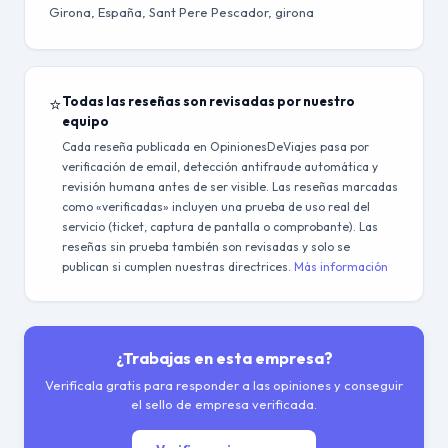
Girona, España, Sant Pere Pescador, girona
⭐
Todas las reseñas son revisadas por nuestro
equipo
Cada reseña publicada en OpinionesDeViajes pasa por
verificación de email, detección antifraude automática y
revisión humana antes de ser visible. Las reseñas marcadas
como «verificadas» incluyen una prueba de uso real del
servicio (ticket, captura de pantalla o comprobante). Las
reseñas sin prueba también son revisadas y solo se
publican si cumplen nuestras directrices.
Más información
¿Trabajas en esta empresa?
Verifícala gratis para responder a las opiniones y conseguir
el sello de empresa verificada.