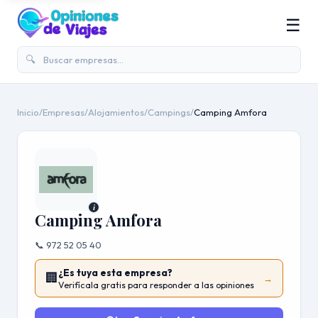
☰
🔍
Inicio
/
Empresas
/
Alojamientos
/
Campings
/
Camping Amfora
i
Camping Amfora
📞 972 52 05 40
¿Es tuya esta empresa?
🏢
→
Verifícala gratis para responder a las opiniones