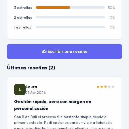
3 estrellas
50%
2 estrellas
0%
1 estrellas
0%
✍️ Escribir una reseña
Últimas reseñas (2)
Laura
★
★
★
★
★
L
27 Abr 2026
Gestión rápida, pero con margen en
personalización
Con B de Bali el proceso fue bastante simple desde el
primer contacto. Pedí opciones para un viaje a Indonesia
y en pocos días tenía propuestas definidas, con precios y