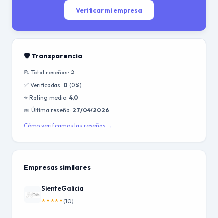
Verificar mi empresa
🛡️ Transparencia
📝 Total reseñas:
2
✅ Verificadas:
0
(0%)
⭐ Rating medio:
4,0
📅 Última reseña:
27/04/2026
Cómo verificamos las reseñas →
Empresas similares
SienteGalicia
★
★
★
★
★
(10)