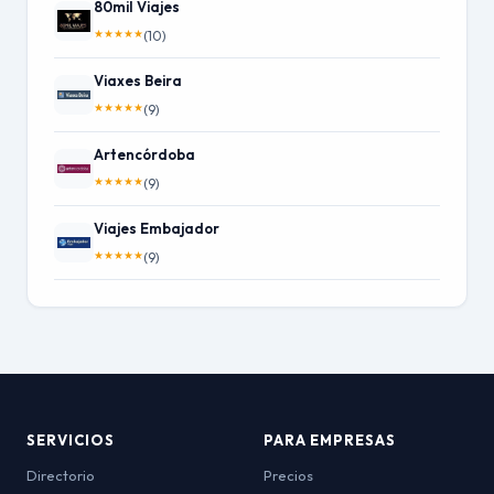
80mil Viajes
★
★
★
★
★
(10)
Viaxes Beira
★
★
★
★
★
(9)
Artencórdoba
★
★
★
★
★
(9)
Viajes Embajador
★
★
★
★
★
(9)
SERVICIOS
PARA EMPRESAS
Directorio
Precios