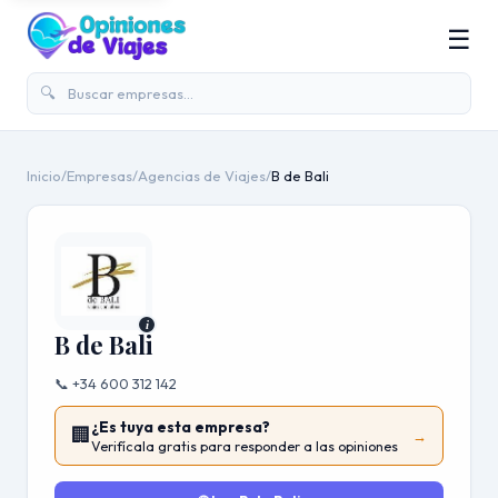
☰
🔍
Inicio
/
Empresas
/
Agencias de Viajes
/
B de Bali
i
B de Bali
📞 +34 600 312 142
¿Es tuya esta empresa?
🏢
→
Verifícala gratis para responder a las opiniones