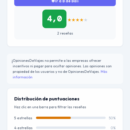
🌐 Ir a B de Bali
4,0
★
★
★
★
★
2 reseñas
OpinionesDeViajes no permite a las empresas ofrecer
ℹ️
incentivos ni pagar para ocultar opiniones. Las opiniones son
propiedad de los usuarios y no de OpinionesDeViajes.
Más
información
Distribución de puntuaciones
Haz clic en una barra para filtrar las reseñas
5 estrellas
50%
4 estrellas
0%