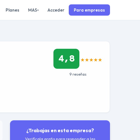
Planes
MAS
Acceder
Para empresas
▾
4,8
★
★
★
★
★
9 reseñas
¿Trabajas en esta empresa?
Verifícala gratis para responder a las