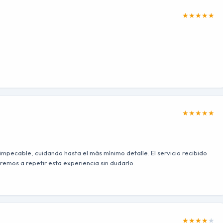
★
★
★
★
★
★
★
★
★
★
 impecable, cuidando hasta el más mínimo detalle. El servicio recibido
remos a repetir esta experiencia sin dudarlo.
★
★
★
★
★