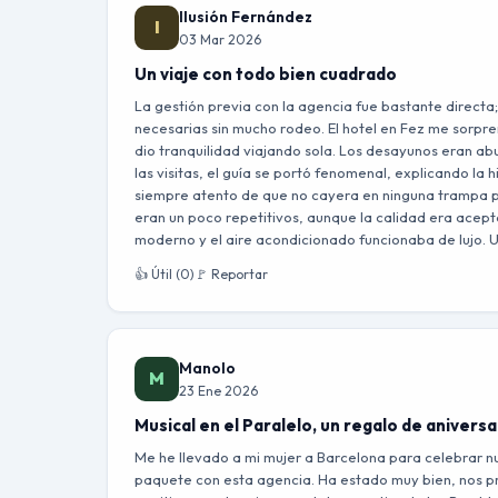
Ilusión Fernández
I
03 Mar 2026
Un viaje con todo bien cuadrado
La gestión previa con la agencia fue bastante directa;
necesarias sin mucho rodeo. El hotel en Fez me sorpre
dio tranquilidad viajando sola. Los desayunos eran ab
las visitas, el guía se portó fenomenal, explicando la 
siempre atento de que no cayera en ninguna trampa par
eran un poco repetitivos, aunque la calidad era acept
moderno y el aire acondicionado funcionaba de lujo. Un
👍 Útil (0)
🚩 Reportar
Manolo
M
23 Ene 2026
Musical en el Paralelo, un regalo de aniversa
Me he llevado a mi mujer a Barcelona para celebrar n
paquete con esta agencia. Ha estado muy bien, nos prep