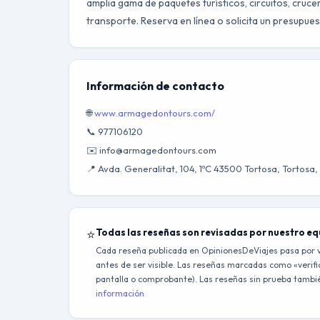
amplia gama de paquetes turísticos, circuitos, cruc
transporte. Reserva en línea o solicita un presupues
Información de contacto
🌐
www.armagedontours.com/
📞 977106120
✉️ info@armagedontours.com
📍 Avda. Generalitat, 104, 1ºC 43500 Tortosa, Tortosa
⭐
Todas las reseñas son revisadas por nuestro e
Cada reseña publicada en OpinionesDeViajes pasa por v
antes de ser visible. Las reseñas marcadas como «verific
pantalla o comprobante). Las reseñas sin prueba también
información