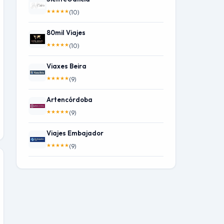
★
★
★
★
★
(10)
80mil Viajes
★
★
★
★
★
(10)
Viaxes Beira
★
★
★
★
★
(9)
Artencórdoba
★
★
★
★
★
(9)
Viajes Embajador
★
★
★
★
★
(9)