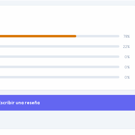
78%
22%
0%
0%
0%
Escribir una reseña