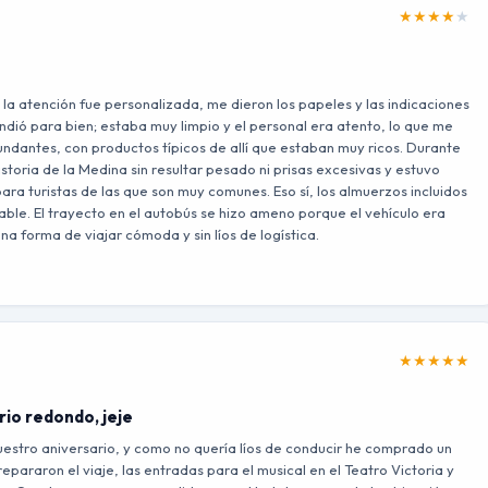
★
★
★
★
★
 la atención fue personalizada, me dieron los papeles y las indicaciones
ndió para bien; estaba muy limpio y el personal era atento, lo que me
undantes, con productos típicos de allí que estaban muy ricos. Durante
historia de la Medina sin resultar pesado ni prisas excesivas y estuvo
a turistas de las que son muy comunes. Eso sí, los almuerzos incluidos
able. El trayecto en el autobús se hizo ameno porque el vehículo era
a forma de viajar cómoda y sin líos de logística.
★
★
★
★
★
rio redondo, jeje
uestro aniversario, y como no quería líos de conducir he comprado un
araron el viaje, las entradas para el musical en el Teatro Victoria y