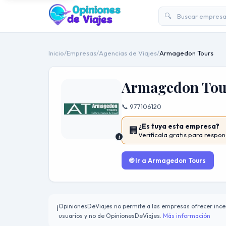
🔍
Inicio
/
Empresas
/
Agencias de Viajes
/
Armagedon Tours
Armagedon Tou
📞 977106120
¿Es tuya esta empresa?
🏢
Verifícala gratis para respon
i
🌐 Ir a Armagedon Tours
OpinionesDeViajes no permite a las empresas ofrecer incen
ℹ️
usuarios y no de OpinionesDeViajes.
Más información