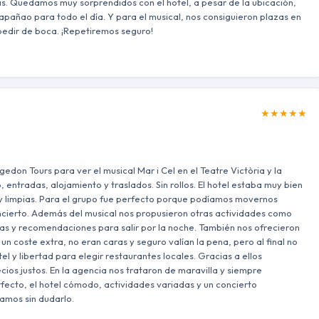
las. Quedamos muy sorprendidos con el hotel, a pesar de la ubicación,
apañao para todo el día. Y para el musical, nos consiguieron plazas en
a pedir de boca. ¡Repetiremos seguro!
★
★
★
★
★
on Tours para ver el musical Mar i Cel en el Teatre Victòria y la
 entradas, alojamiento y traslados. Sin rollos. El hotel estaba muy bien
y limpias. Para el grupo fue perfecto porque podíamos movernos
ncierto. Además del musical nos propusieron otras actividades como
las y recomendaciones para salir por la noche. También nos ofrecieron
n coste extra, no eran caras y seguro valían la pena, pero al final no
l y libertad para elegir restaurantes locales. Gracias a ellos
ios justos. En la agencia nos trataron de maravilla y siempre
erfecto, el hotel cómodo, actividades variadas y un concierto
íamos sin dudarlo.