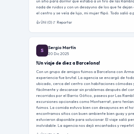
un sitio para dormir que estaba a un tiro de las Ramb
nada de ruidos y con un desayuno de los que te dejan 
el centro y se veía de lujo, mi mujer flipó. Todo salió 
👍 Útil (0)
🚩 Reportar
Sergio Martín
S
20 Dic 2025
!Un viaje de diez a Barcelona!
Con un grupo de amigos fuimos a Barcelona con Armaged
experiencia fue brutal. La agencia se encargó de todo,
ubicado, cerca del centro con habitaciones cómodas 
fácilmente y descansar sin problemas después del co
recorridos por el Barrio Gótico, paseos por Las Ramb
excursiones opcionales como Montserrat, pero tenían u
fuimos. La comida estuvo bien con desayunos en el hote
encontramos sitios con buen ambiente bien guay y prec
estuvieron disponible para solucionar. El viaje salió p
inolvidable. La agencia nos dejó encantados y repetir