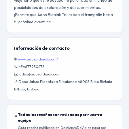
viaje, sino que es tu pasaporte para todo un mundo de
posibilidades de exploración y descubrimientos.
¡Permite que Ados Bidaiak Tours sea el trampolín hacia
tu próxima aventura!
Información de contacto
🌐
www.adosbidaiak.com/
📞 +34677930478
✉️ ados@adosbidaiak.com
📍 Done Jakue Plazatxoa 3 Ibaiondo 48005 Bilbo Bizkaia,
Bilbao, bizkaia
⭐
Todas las reseñas son revisadas por nuestro
equipo
Cada reseña publicada en OpinionesDeViajes pasa por