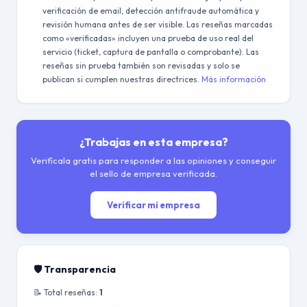
verificación de email, detección antifraude automática y
revisión humana antes de ser visible. Las reseñas marcadas
como «verificadas» incluyen una prueba de uso real del
servicio (ticket, captura de pantalla o comprobante). Las
reseñas sin prueba también son revisadas y solo se
publican si cumplen nuestras directrices.
Más información
¿Trabajas en esta empresa?
Verifícala gratis para responder a las opiniones y conseguir
el sello de empresa verificada.
Verificar mi empresa
🛡️ Transparencia
📝 Total reseñas:
1