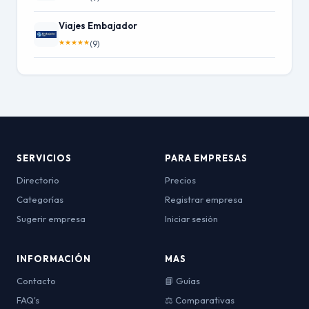
Viajes Embajador
★
★
★
★
★
(9)
SERVICIOS
PARA EMPRESAS
Directorio
Precios
Categorías
Registrar empresa
Sugerir empresa
Iniciar sesión
INFORMACIÓN
MAS
Contacto
📘 Guías
FAQ's
⚖️ Comparativas