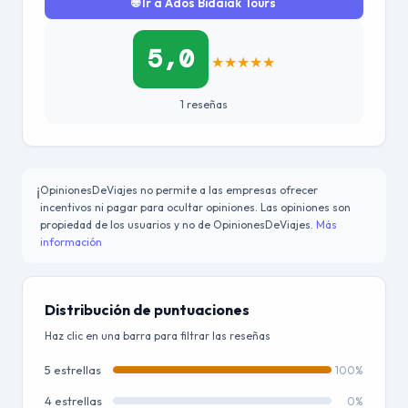
🌐 Ir a Ados Bidaiak Tours
5,0
★
★
★
★
★
1 reseñas
OpinionesDeViajes no permite a las empresas ofrecer
ℹ️
incentivos ni pagar para ocultar opiniones. Las opiniones son
propiedad de los usuarios y no de OpinionesDeViajes.
Más
información
Distribución de puntuaciones
Haz clic en una barra para filtrar las reseñas
5 estrellas
100%
4 estrellas
0%