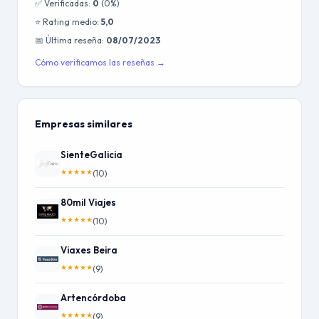
✅ Verificadas:
0
(0%)
⭐ Rating medio:
5,0
📅 Última reseña:
08/07/2023
Cómo verificamos las reseñas →
Empresas similares
SienteGalicia
★
★
★
★
★
(10)
80mil Viajes
★
★
★
★
★
(10)
Viaxes Beira
★
★
★
★
★
(9)
Artencórdoba
★
★
★
★
★
(9)