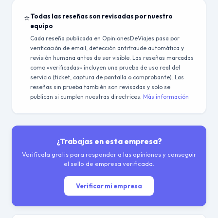
⭐
Todas las reseñas son revisadas por nuestro
equipo
Cada reseña publicada en OpinionesDeViajes pasa por
verificación de email, detección antifraude automática y
revisión humana antes de ser visible. Las reseñas marcadas
como «verificadas» incluyen una prueba de uso real del
servicio (ticket, captura de pantalla o comprobante). Las
reseñas sin prueba también son revisadas y solo se
publican si cumplen nuestras directrices.
Más información
¿Trabajas en esta empresa?
Verifícala gratis para responder a las opiniones y conseguir
el sello de empresa verificada.
Verificar mi empresa