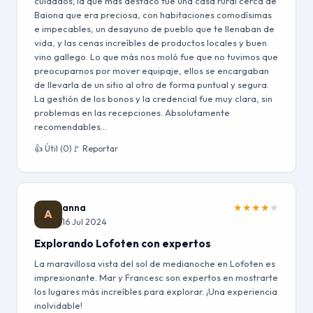
cuidados; la que más destacó fue una casa rural cerca de
Baiona que era preciosa, con habitaciones comodísimas
e impecables, un desayuno de pueblo que te llenaban de
vida, y las cenas increíbles de productos locales y buen
vino gallego. Lo que más nos moló fue que no tuvimos que
preocuparnos por mover equipaje, ellos se encargaban
de llevarla de un sitio al otro de forma puntual y segura.
La gestión de los bonos y la credencial fue muy clara, sin
problemas en las recepciones. Absolutamente
recomendables…
👍 Útil (0)
🚩 Reportar
anna
★
★
★
★
★
A
16 Jul 2024
Explorando Lofoten con expertos
La maravillosa vista del sol de medianoche en Lofoten es
impresionante. Mar y Francesc son expertos en mostrarte
los lugares más increíbles para explorar. ¡Una experiencia
inolvidable!