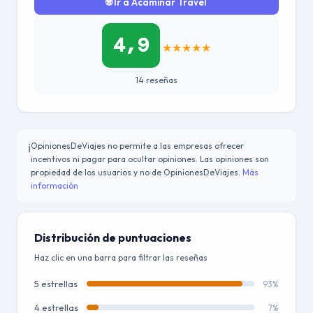
🌐 Ir a Acaminar Travel
4,9
★
★
★
★
★
14 reseñas
OpinionesDeViajes no permite a las empresas ofrecer
ℹ️
incentivos ni pagar para ocultar opiniones. Las opiniones son
propiedad de los usuarios y no de OpinionesDeViajes.
Más
información
Distribución de puntuaciones
Haz clic en una barra para filtrar las reseñas
5 estrellas
93%
4 estrellas
7%