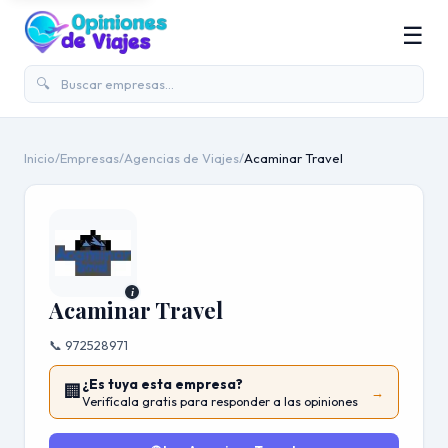
☰
🔍
Inicio
/
Empresas
/
Agencias de Viajes
/
Acaminar Travel
i
Acaminar Travel
📞 972528971
¿Es tuya esta empresa?
🏢
→
Verifícala gratis para responder a las opiniones