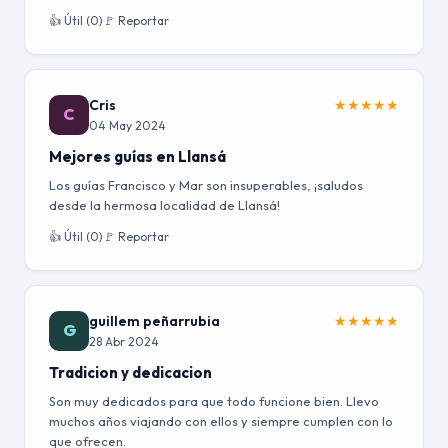
👍 Útil (0)
🚩 Reportar
Cris
★
★
★
★
★
C
04 May 2024
Mejores guías en Llansá
Los guías Francisco y Mar son insuperables, ¡saludos
desde la hermosa localidad de Llansá!
👍 Útil (0)
🚩 Reportar
guillem peñarrubia
★
★
★
★
★
G
28 Abr 2024
Tradicion y dedicacion
Son muy dedicados para que todo funcione bien. Llevo
muchos años viajando con ellos y siempre cumplen con lo
que ofrecen.