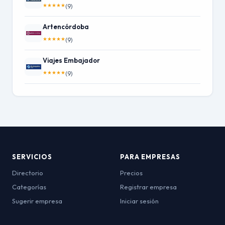
★
★
★
★
★
(9)
Artencórdoba
★
★
★
★
★
(9)
Viajes Embajador
★
★
★
★
★
(9)
SERVICIOS
PARA EMPRESAS
Directorio
Precios
Categorías
Registrar empresa
Sugerir empresa
Iniciar sesión