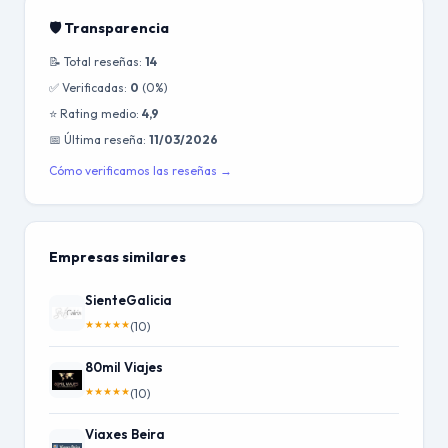
🛡️ Transparencia
📝 Total reseñas:
14
✅ Verificadas:
0
(0%)
⭐ Rating medio:
4,9
📅 Última reseña:
11/03/2026
Cómo verificamos las reseñas →
Empresas similares
SienteGalicia
★
★
★
★
★
(10)
80mil Viajes
★
★
★
★
★
(10)
Viaxes Beira