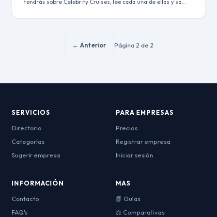
tendrás sobre Celebrity Cruises, lee cada una de ellas y sa…
← Anterior
Página 2 de 2
SERVICIOS
PARA EMPRESAS
Directorio
Precios
Categorías
Registrar empresa
Sugerir empresa
Iniciar sesión
INFORMACIÓN
MAS
Contacto
📘 Guías
FAQ's
⚖️ Comparativas